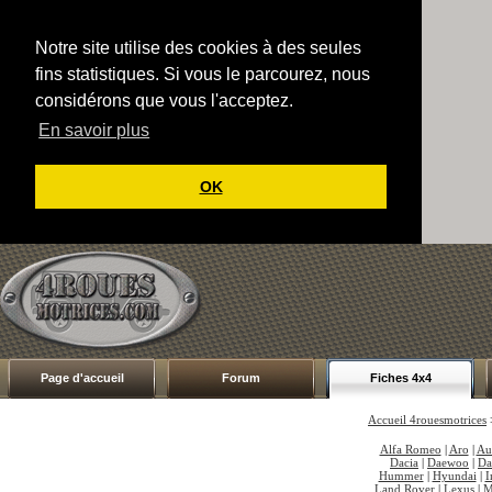
Notre site utilise des cookies à des seules
fins statistiques. Si vous le parcourez, nous
considérons que vous l'acceptez.
En savoir plus
OK
Page d'accueil
Forum
Fiches 4x4
Accueil 4rouesmotrices
Alfa Romeo
|
Aro
|
Au
Dacia
|
Daewoo
|
Da
Hummer
|
Hyundai
|
I
Land Rover
|
Lexus
|
M