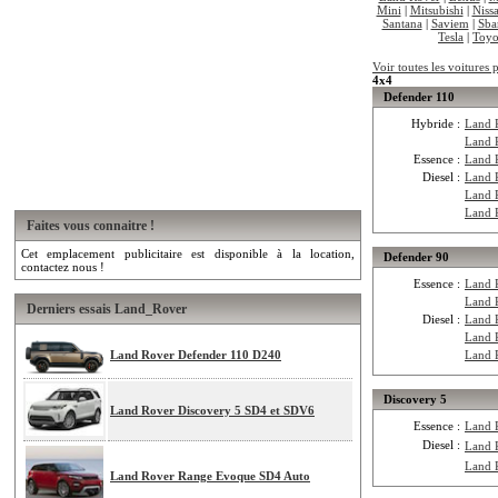
Mini
|
Mitsubishi
|
Niss
Santana
|
Saviem
|
Sba
Tesla
|
Toyo
Voir toutes les voitures
4x4
Defender 110
Hybride :
Land 
Land 
Essence :
Land 
Diesel :
Land 
Land 
Land 
Faites vous connaitre !
Cet emplacement publicitaire est disponible à la location,
Defender 90
contactez nous !
Essence :
Land 
Land 
Derniers essais Land_Rover
Diesel :
Land 
Land 
Land Rover Defender 110 D240
Land 
Discovery 5
Land Rover Discovery 5 SD4 et SDV6
Essence :
Land 
Diesel :
Land 
Land 
Land Rover Range Evoque SD4 Auto