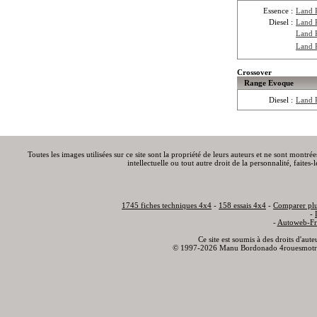
Essence :
Land 
Diesel :
Land 
Land 
Land 
Crossover
Range Evoque
Diesel :
Land 
Toutes les images utilisées sur ce site sont la propriété de leurs auteurs et ne sont montré
intellectuelle ou tout autre droit de la personnalité, faite
1745 fiches techniques 4x4
-
158 essais 4x4
-
Comparer plu
-
-
Autoweb-Fr
Ce site est soumis à des droits d'aut
© 1997-2026 Manu Bordonado 4rouesmotr