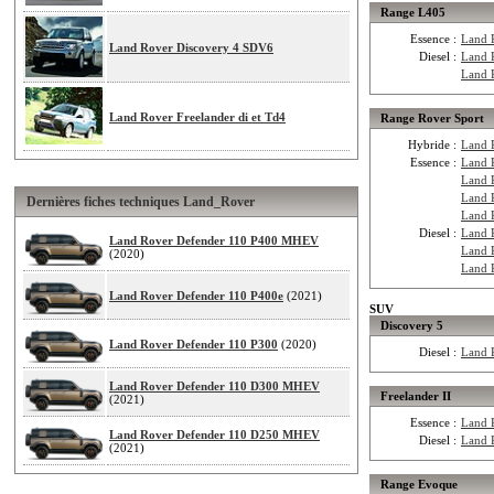
Range L405
Essence :
Land 
Land Rover Discovery 4 SDV6
Diesel :
Land 
Land 
Land Rover Freelander di et Td4
Range Rover Sport
Hybride :
Land 
Essence :
Land 
Land 
Land 
Dernières fiches techniques Land_Rover
Land 
Diesel :
Land 
Land Rover Defender 110 P400 MHEV
Land 
(2020)
Land 
Land Rover Defender 110 P400e
(2021)
SUV
Discovery 5
Land Rover Defender 110 P300
(2020)
Diesel :
Land 
Land Rover Defender 110 D300 MHEV
Freelander II
(2021)
Essence :
Land R
Land Rover Defender 110 D250 MHEV
Diesel :
Land 
(2021)
Range Evoque