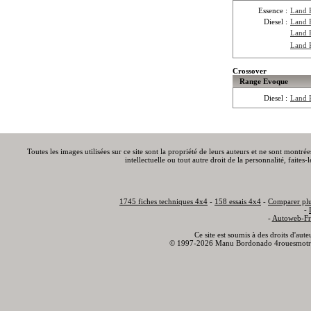
Essence :
Land 
Diesel :
Land 
Land 
Land 
Crossover
Range Evoque
Diesel :
Land 
Toutes les images utilisées sur ce site sont la propriété de leurs auteurs et ne sont montré
intellectuelle ou tout autre droit de la personnalité, faite
1745 fiches techniques 4x4
-
158 essais 4x4
-
Comparer plu
-
-
Autoweb-Fr
Ce site est soumis à des droits d'aut
© 1997-2026 Manu Bordonado 4rouesmotr