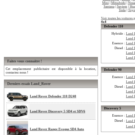
Mini
|
Mitsubishi
|
Niss
Santana
|
Saviem
|
Sba
Tesla
|
Toyo
Voir toutes les voitures
4x4
Defender 110
Hybride :
Land 
Land 
Essence :
Land 
Diesel :
Land 
Land 
Land 
Faites vous connaitre !
Cet emplacement publicitaire est disponible à la location,
Defender 90
contactez nous !
Essence :
Land 
Land 
Derniers essais Land_Rover
Diesel :
Land 
Land 
Land Rover Defender 110 D240
Land 
Discovery 5
Land Rover Discovery 5 SD4 et SDV6
Essence :
Land 
Diesel :
Land 
Land 
Land Rover Range Evoque SD4 Auto