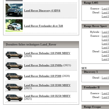
Range L405
Essence :
Land 
Land Rover Discovery 4 SDV6
Diesel :
Land 
Land 
Land Rover Freelander di et Td4
Range Rover Sport
Hybride :
Land 
Essence :
Land 
Land 
Land 
Dernières fiches techniques Land_Rover
Land 
Diesel :
Land 
Land Rover Defender 110 P400 MHEV
Land 
(2020)
Land 
Land Rover Defender 110 P400e
(2021)
SUV
Discovery 5
Land Rover Defender 110 P300
(2020)
Diesel :
Land 
Land Rover Defender 110 D300 MHEV
Freelander II
(2021)
Essence :
Land R
Land Rover Defender 110 D250 MHEV
Diesel :
Land 
(2021)
Range Evoque