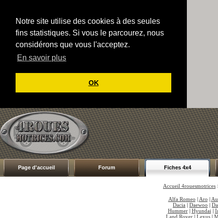
Notre site utilise des cookies à des seules
fins statistiques. Si vous le parcourez, nous
considérons que vous l'acceptez.
En savoir plus
OK
Page d'accueil
Forum
Fiches 4x4
Accueil 4rouesmotrices
Alfa Romeo
|
Aro
|
Au
Dacia
|
Daewoo
|
Da
Hummer
|
Hyundai
|
I
Land Rover
|
Lexus
|
M