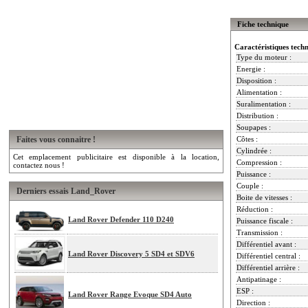
Fiche technique
Caractéristiques tech
Type du moteur :
Energie :
Disposition :
Alimentation :
Suralimentation :
Distribution :
Soupapes :
Faites vous connaitre !
Côtes :
Cylindrée :
Cet emplacement publicitaire est disponible à la location,
Compression :
contactez nous !
Puissance :
Couple :
Derniers essais Land_Rover
Boite de vitesses :
Réduction :
Land Rover Defender 110 D240
Puissance fiscale :
Transmission :
Différentiel avant :
Land Rover Discovery 5 SD4 et SDV6
Différentiel central :
Différentiel arrière :
Antipatinage :
ESP :
Land Rover Range Evoque SD4 Auto
Direction :