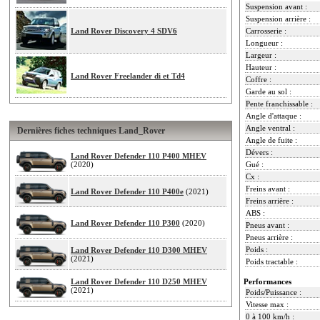
Suspension avant :
Suspension arrière :
Land Rover Discovery 4 SDV6
Carrosserie :
Longueur :
Largeur :
Hauteur :
Land Rover Freelander di et Td4
Coffre :
Garde au sol :
Pente franchissable :
Angle d'attaque :
Angle ventral :
Dernières fiches techniques Land_Rover
Angle de fuite :
Dévers :
Land Rover Defender 110 P400 MHEV
(2020)
Gué :
Cx :
Freins avant :
Land Rover Defender 110 P400e
(2021)
Freins arrière :
ABS :
Land Rover Defender 110 P300
(2020)
Pneus avant :
Pneus arrière :
Poids :
Land Rover Defender 110 D300 MHEV
(2021)
Poids tractable :
Land Rover Defender 110 D250 MHEV
Performances
(2021)
Poids/Puissance :
Vitesse max :
0 à 100 km/h :