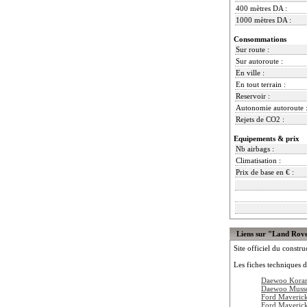
400 mètres DA :
1000 mètres DA :
Consommations
Sur route :
Sur autoroute :
En ville :
En tout terrain :
Reservoir :
Autonomie autoroute 
Rejets de CO2 :
Equipements & prix
Nb airbags :
Climatisation :
Prix de base en € :
Liens sur "Land Rov
Site officiel du constru
Les fiches techniques d
Daewoo Kora
Daewoo Muss
Ford Maveric
Ford Maveric