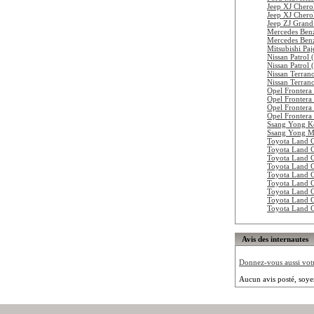
Jeep XJ Chero
Jeep XJ Cher
Jeep ZJ Gran
Mercedes Ben
Mercedes Ben
Mitsubishi Pa
Nissan Patrol
Nissan Patro
Nissan Terran
Nissan Terran
Opel Frontera
Opel Frontera
Opel Frontera
Opel Frontera
Ssang Yong K
Ssang Yong M
Toyota Land 
Toyota Land 
Toyota Land 
Toyota Land 
Toyota Land 
Toyota Land 
Toyota Land 
Toyota Land 
Toyota Land 
Avis des internautes
Donnez-vous aussi votre
Aucun avis posté, soye