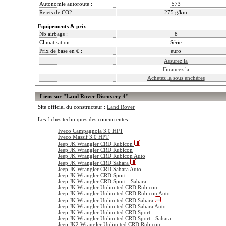
Autonomie autoroute :
573
Rejets de CO2 :
275 g/km
Equipements & prix
Nb airbags :
8
Climatisation :
Série
Prix de base en € :
euro
Assurez la
Financez la
Achetez la sous enchères
Liens sur "Land Rover Discovery 4"
Site officiel du constructeur :
Land Rover
Les fiches techniques des concurrentes :
Iveco Campagnola 3.0 HPT
Iveco Massif 3.0 HPT
Jeep JK Wrangler CRD Rubicon
Jeep JK Wrangler CRD Rubicon
Jeep JK Wrangler CRD Rubicon Auto
Jeep JK Wrangler CRD Sahara
Jeep JK Wrangler CRD Sahara Auto
Jeep JK Wrangler CRD Sport
Jeep JK Wrangler CRD Sport - Sahara
Jeep JK Wrangler Unlimited CRD Rubicon
Jeep JK Wrangler Unlimited CRD Rubicon Auto
Jeep JK Wrangler Unlimited CRD Sahara
Jeep JK Wrangler Unlimited CRD Sahara Auto
Jeep JK Wrangler Unlimited CRD Sport
Jeep JK Wrangler Unlimited CRD Sport - Sahara
Jeep JK2 Wrangler Unlimited CRD Rubicon