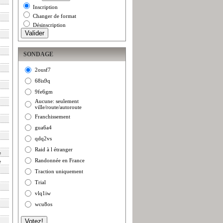
Inscription
Changer de format
Désinscription
SONDAGE
2ousf7
68is9q
9fe6gm
Aucune: seulement
ville/route/autoroute
Franchissement
gua6a4
qdq2vs
Raid à l étranger
e
Randonnée en France
e
Traction uniquement
Trial
vlq1iw
wcu8os