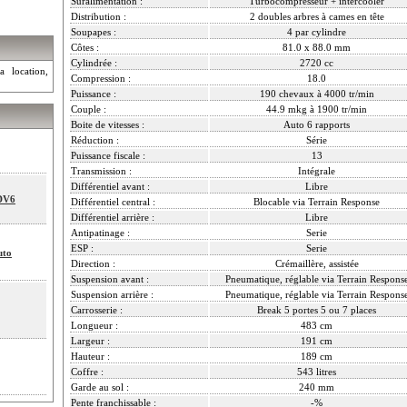
Suralimentation :
Turbocompresseur + intercooler
Distribution :
2 doubles arbres à cames en tête
Soupapes :
4 par cylindre
Côtes :
81.0 x 88.0 mm
Cylindrée :
2720 cc
a location,
Compression :
18.0
Puissance :
190 chevaux à 4000 tr/min
Couple :
44.9 mkg à 1900 tr/min
Boite de vitesses :
Auto 6 rapports
Réduction :
Série
Puissance fiscale :
13
Transmission :
Intégrale
Différentiel avant :
Libre
SDV6
Différentiel central :
Blocable via Terrain Response
Différentiel arrière :
Libre
Antipatinage :
Serie
ESP :
Serie
uto
Direction :
Crémaillère, assistée
Suspension avant :
Pneumatique, réglable via Terrain Respons
Suspension arrière :
Pneumatique, réglable via Terrain Respons
Carrosserie :
Break 5 portes 5 ou 7 places
Longueur :
483 cm
Largeur :
191 cm
Hauteur :
189 cm
Coffre :
543 litres
Garde au sol :
240 mm
Pente franchissable :
-%