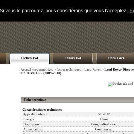
s. Si vous le parcourez, nous considérons que vous l'acceptez.
En
Fiches 4x4
Essais 4x4
Pneus 4x4
Accueil 4rouesmotrices
>
Fiches techniques
>
Land Rover
>
Land Rover Discove
2.7 TDV6 Auto (2009-2010)
Fiche technique
Caractéristiques techniques
Type du moteur :
V6 à 60°
Energie :
Diesel
Disposition :
Longitudinal avant
Alimentation :
Common rail