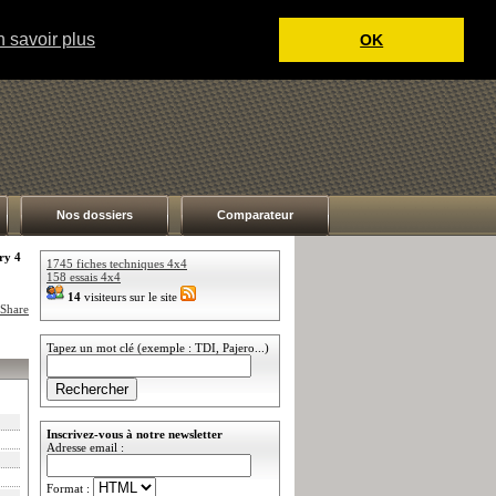
 savoir plus
OK
Nos dossiers
Comparateur
ry 4
1745 fiches techniques 4x4
158 essais 4x4
14
visiteurs sur le site
Tapez un mot clé (exemple : TDI, Pajero...)
Inscrivez-vous à notre newsletter
Adresse email :
Format :