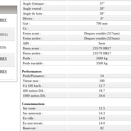
Angle d'attaque :
37°
Angle ventral :
28°
Angle de fuite :
30°
Dévers :
0°
MHEV
Gué :
700 mm
Cx :
-
Freins avant :
Disques ventilés (317mm)
2021)
Freins arrière :
Disques ventilés (325mm)
ABS :
Serie
020)
Pneus avant :
235/70 HR17
Pneus arrière :
235/70 HR17
Poids :
2660 kg
 MHEV
Poids tractable :
3500 kg
 MHEV
Performances
Poids/Puissance :
14
Vitesse max :
180
0 à 100 km/h :
12.7
400 mètres DA :
18.7
1000 mètres DA :
34.6
Consommations
Sur route :
12.5
Sur autoroute :
14.3
En ville :
14.6
En tout terrain :
14.0
Reservoir :
82