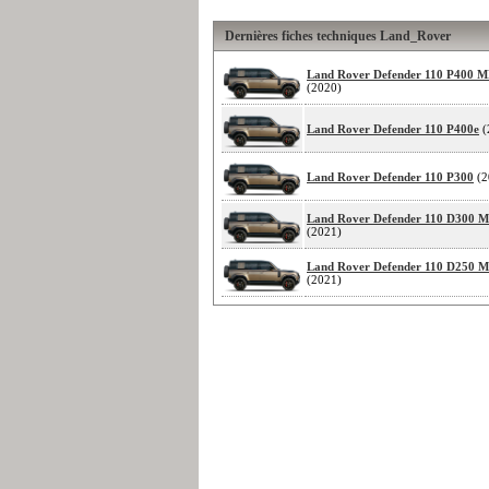
Dernières fiches techniques Land_Rover
Land Rover Defender 110 P400 
(2020)
Land Rover Defender 110 P400e
(
Land Rover Defender 110 P300
(2
Land Rover Defender 110 D300
(2021)
Land Rover Defender 110 D250
(2021)