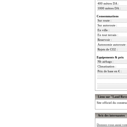
400 mètres DA :
1000 mètres DA :
Consommations
Sur route :
Sur autoroute :
En ville :
En tout terrain :
Reservoir :
Autonomie autoroute 
Rejets de CO2 :
Equipements & prix
Nb airbags :
Climatisation :
Prix de base en € :
Liens sur "Land Rov
Site officiel du constru
Avis des internautes
Donnez-vous aussi votre