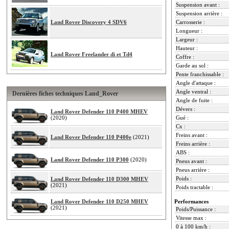
Suspension avant :
Suspension arrière :
Land Rover Discovery 4 SDV6
Carrosserie :
Longueur :
Largeur :
Hauteur :
Land Rover Freelander di et Td4
Coffre :
Garde au sol :
Pente franchissable :
Angle d'attaque :
Angle ventral :
Dernières fiches techniques Land_Rover
Angle de fuite :
Dévers :
Land Rover Defender 110 P400 MHEV
(2020)
Gué :
Cx :
Freins avant :
Land Rover Defender 110 P400e
(2021)
Freins arrière :
ABS :
Land Rover Defender 110 P300
(2020)
Pneus avant :
Pneus arrière :
Poids :
Land Rover Defender 110 D300 MHEV
(2021)
Poids tractable :
Land Rover Defender 110 D250 MHEV
Performances
(2021)
Poids/Puissance :
Vitesse max :
0 à 100 km/h :