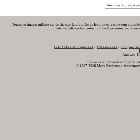
Aucun avis posté, soye
Toutes les images utilisées sur ce site sont la propriété de leurs auteurs et ne sont montré
intellectuelle ou tout autre droit de la personnalité, faite
1745 fiches techniques 4x4
-
158 essais 4x4
-
Comparer plu
-
-
Autoweb-Fr
Ce site est soumis à des droits d'aut
© 1997-2026 Manu Bordonado 4rouesmotr