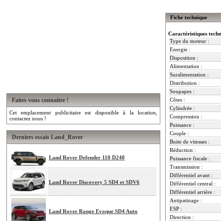
Fiche technique
Caractéristiques tech
Type du moteur :
Energie :
Disposition :
Alimentation :
Suralimentation :
Distribution :
Soupapes :
Faites vous connaitre !
Côtes :
Cylindrée :
Cet emplacement publicitaire est disponible à la location,
Compression :
contactez nous !
Puissance :
Couple :
Derniers essais Land_Rover
Boite de vitesses :
Réduction :
Land Rover Defender 110 D240
Puissance fiscale :
Transmission :
Différentiel avant :
Land Rover Discovery 5 SD4 et SDV6
Différentiel central :
Différentiel arrière :
Antipatinage :
ESP :
Land Rover Range Evoque SD4 Auto
Direction :