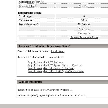
Autonomie autoroute :
-
Rejets de CO2 :
211 g/km
Equipements & prix
Nb airbags :
6
Climatisation :
Série
Prix de base en € :
70100 euro
Assurez la
Financez la
Achetez la sous enchères
Liens sur "Land Rover Range Rover Sport"
Site officiel du constructeur :
Land Rover
Les fiches techniques des concurrentes :
Jeep JL Wrangler 2.0T Rubicon
Jeep JL Wrangler 2.0T Sport - Sahara - Overland
Jeep JL Wrangler Unimited 2.0T Rubicon
Jeep JL Wrangler Unlim. 2.0T Sport-Sahara-Over.
Avis des internautes
Donnez-vous aussi votre avis sur cette voiture ...
Aucun avis posté, soyez le premier à donner votre avis
ici ...