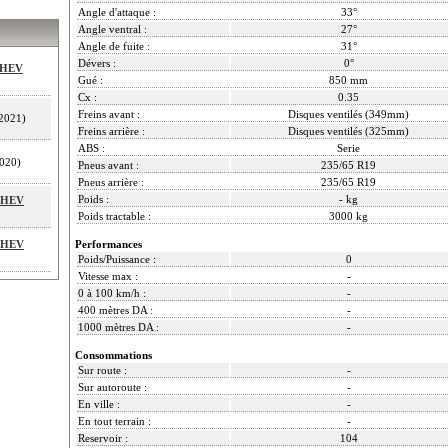
Angle d'attaque :
33°
Angle ventral :
27°
Angle de fuite :
31°
Dévers :
0°
MHEV
Gué :
850 mm
Cx :
0.35
Freins avant :
Disques ventilés (349mm)
2021)
Freins arrière :
Disques ventilés (325mm)
ABS :
Serie
020)
Pneus avant :
235/65 R19
Pneus arrière :
235/65 R19
Poids :
- kg
 MHEV
Poids tractable :
3000 kg
 MHEV
Performances
Poids/Puissance :
0
Vitesse max :
-
0 à 100 km/h :
-
400 mètres DA :
-
1000 mètres DA :
-
Consommations
Sur route :
-
Sur autoroute :
-
En ville :
-
En tout terrain :
-
Reservoir :
104