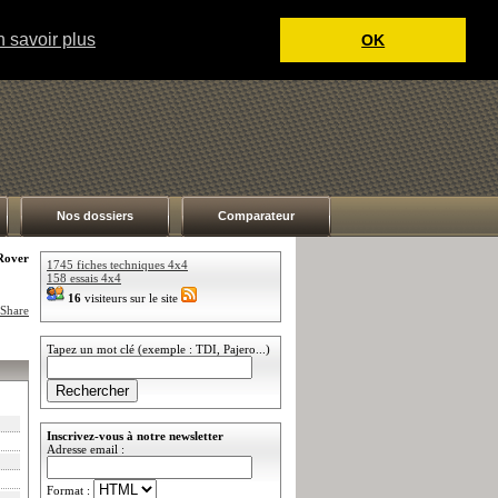
 savoir plus
OK
Nos dossiers
Comparateur
Rover
1745 fiches techniques 4x4
158 essais 4x4
16
visiteurs sur le site
Tapez un mot clé (exemple : TDI, Pajero...)
Inscrivez-vous à notre newsletter
Adresse email :
Format :