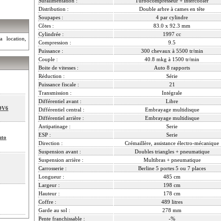
Suralimentation :
Turbocompresseur + intercooler
Distribution :
Double arbre à cames en tête
Soupapes :
4 par cylindre
Côtes :
83.0 x 92.3 mm
Cylindrée :
1997 cc
a location,
Compression :
9.5
Puissance :
300 chevaux à 5500 tr/min
Couple :
40.8 mkg à 1500 tr/min
Boite de vitesses :
Auto 8 rapports
Réduction :
Série
Puissance fiscale :
21
Transmission :
Intégrale
Différentiel avant :
Libre
SDV6
Différentiel central :
Embrayage multidisque
Différentiel arrière :
Embrayage multidisque
Antipatinage :
Serie
ESP :
Serie
uto
Direction :
Crémaillère, assistance électro-mécanique
Suspension avant :
Doubles triangles + pneumatique
Suspension arrière :
Multibras + pneumatique
Carrosserie :
Berline 5 portes 5 ou 7 places
Longueur :
485 cm
Largeur :
198 cm
Hauteur :
178 cm
Coffre :
489 litres
Garde au sol :
278 mm
Pente franchissable :
-%