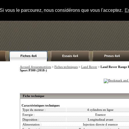
s. Si vous le parcourez, nous considérons que vous l'acceptez.
En
Fiches 4x4
Essais 4x4
Pneus 4x4
Accueil 4rouesmotrices
>
Fiches techniques
>
Land Rover
>
Land Rover Range 
Sport P300 (2018-)
Fiche technique
Caractéristiques techniques
Type du moteur :
4 cylindres en ligne
Energie :
Essence
Disposition :
Longitudinal avant
Alimentation :
Injection directe d essence