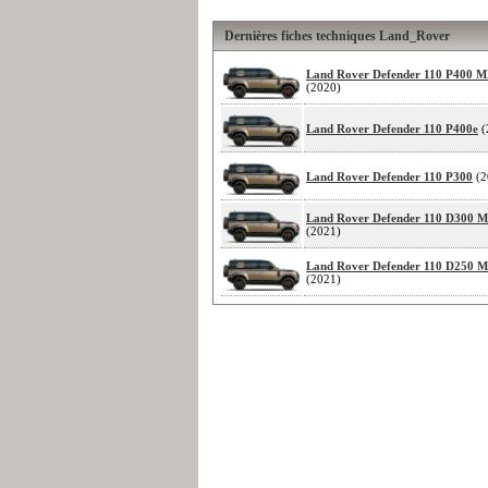
Dernières fiches techniques Land_Rover
Land Rover Defender 110 P400 
(2020)
Land Rover Defender 110 P400e
(
Land Rover Defender 110 P300
(2
Land Rover Defender 110 D300
(2021)
Land Rover Defender 110 D250
(2021)