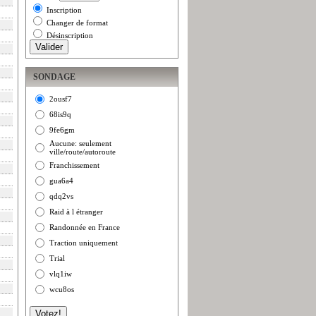
Inscription
Changer de format
Désinscription
SONDAGE
2ousf7
68is9q
9fe6gm
Aucune: seulement
ville/route/autoroute
Franchissement
gua6a4
qdq2vs
Raid à l étranger
Randonnée en France
Traction uniquement
Trial
vlq1iw
wcu8os