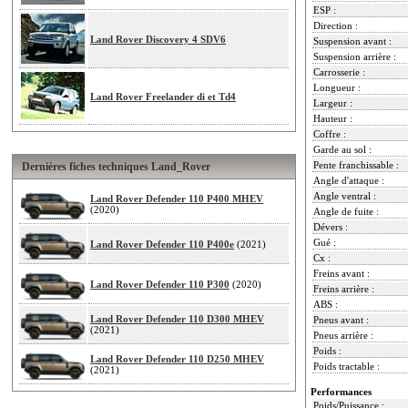
ESP :
Direction :
Land Rover Discovery 4 SDV6
Suspension avant :
Suspension arrière :
Carrosserie :
Longueur :
Land Rover Freelander di et Td4
Largeur :
Hauteur :
Coffre :
Garde au sol :
Pente franchissable :
Dernières fiches techniques Land_Rover
Angle d'attaque :
Angle ventral :
Land Rover Defender 110 P400 MHEV
(2020)
Angle de fuite :
Dévers :
Gué :
Land Rover Defender 110 P400e
(2021)
Cx :
Freins avant :
Land Rover Defender 110 P300
(2020)
Freins arrière :
ABS :
Land Rover Defender 110 D300 MHEV
Pneus avant :
(2021)
Pneus arrière :
Poids :
Land Rover Defender 110 D250 MHEV
Poids tractable :
(2021)
Performances
Poids/Puissance :