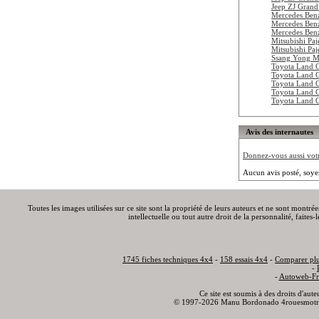
Jeep ZJ Grand
Mercedes Ben
Mercedes Ben
Mercedes Ben
Mitsubishi Pa
Mitsubishi Pa
Ssang Yong M
Toyota Land C
Toyota Land C
Toyota Land C
Toyota Land 
Toyota Land 
Avis des internautes
Donnez-vous aussi votre
Aucun avis posté, soye
Toutes les images utilisées sur ce site sont la propriété de leurs auteurs et ne sont montré
intellectuelle ou tout autre droit de la personnalité, faite
1745 fiches techniques 4x4
-
158 essais 4x4
-
Comparer plu
-
-
Autoweb-Fr
Ce site est soumis à des droits d'aut
© 1997-2026 Manu Bordonado 4rouesmotr