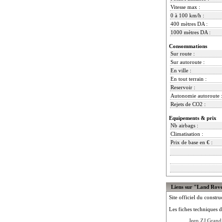
Vitesse max :
0 à 100 km/h :
400 mètres DA :
1000 mètres DA :
Consommations
Sur route :
Sur autoroute :
En ville :
En tout terrain :
Reservoir :
Autonomie autoroute 
Rejets de CO2 :
Equipements & prix
Nb airbags :
Climatisation :
Prix de base en € :
Liens sur "Land Ro
Site officiel du constru
Les fiches techniques d
Jeep ZJ Grand