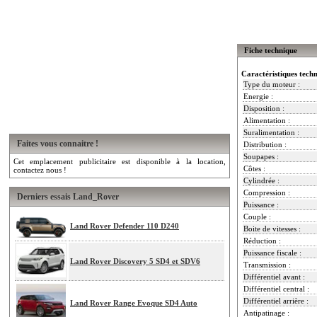
Fiche technique
Caractéristiques tech
Type du moteur :
Energie :
Disposition :
Alimentation :
Suralimentation :
Faites vous connaitre !
Distribution :
Soupapes :
Cet emplacement publicitaire est disponible à la location,
Côtes :
contactez nous !
Cylindrée :
Compression :
Derniers essais Land_Rover
Puissance :
Couple :
Land Rover Defender 110 D240
Boite de vitesses :
Réduction :
Puissance fiscale :
Land Rover Discovery 5 SD4 et SDV6
Transmission :
Différentiel avant :
Différentiel central :
Différentiel arrière :
Land Rover Range Evoque SD4 Auto
Antipatinage :