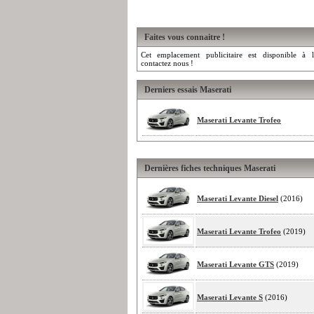
Faites vous connaitre !
Cet emplacement publicitaire est disponible à l
contactez nous !
Derniers essais Maserati
Maserati Levante Trofeo
Dernières fiches techniques Maserati
Maserati Levante Diesel
(2016)
Maserati Levante Trofeo
(2019)
Maserati Levante GTS
(2019)
Maserati Levante S
(2016)