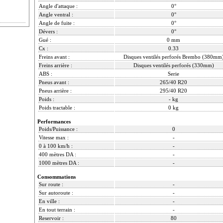
Angle d'attaque :
0°
Angle ventral :
0°
Angle de fuite :
0°
Dévers :
0°
Gué :
0 mm
Cx :
0.33
Freins avant :
Disques ventilés perforés Brembo (380mm
Freins arrière :
Disques ventilés perforés (330mm)
ABS :
Serie
Pneus avant :
265/40 R20
Pneus arrière :
295/40 R20
Poids :
- kg
Poids tractable :
0 kg
Performances
Poids/Puissance :
0
Vitesse max :
-
0 à 100 km/h :
-
400 mètres DA :
-
1000 mètres DA :
-
Consommations
Sur route :
-
Sur autoroute :
-
En ville :
-
En tout terrain :
-
Reservoir :
80