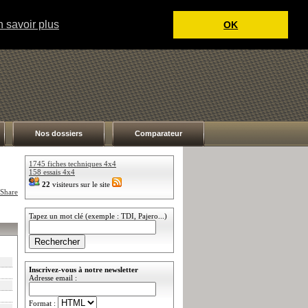
 savoir plus
OK
Nos dossiers
Comparateur
1745 fiches techniques 4x4
158 essais 4x4
22
visiteurs sur le site
Tapez un mot clé (exemple : TDI, Pajero...)
Inscrivez-vous à notre newsletter
Adresse email :
Format :