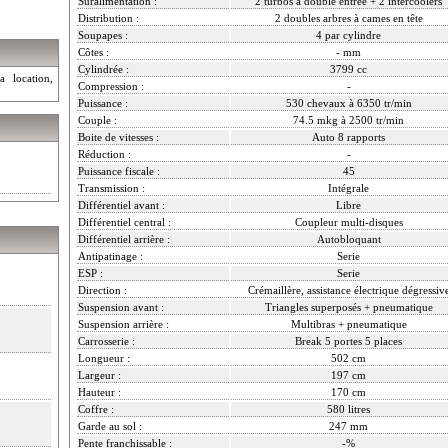
Suralimentation :
2 turbos à double entrée + 2 intercoolers
Distribution :
2 doubles arbres à cames en tête
Soupapes :
4 par cylindre
Côtes :
- mm
Cylindrée :
3799 cc
a location,
Compression :
-
Puissance :
530 chevaux à 6350 tr/min
Couple :
74.5 mkg à 2500 tr/min
Boite de vitesses :
Auto 8 rapports
Réduction :
-
Puissance fiscale :
45
Transmission :
Intégrale
Différentiel avant :
Libre
Différentiel central :
Coupleur multi-disques
Différentiel arrière :
Autobloquant
Antipatinage :
Serie
ESP :
Serie
Direction :
Crémaillère, assistance électrique dégressiv
Suspension avant :
Triangles superposés + pneumatique
Suspension arrière :
Multibras + pneumatique
Carrosserie :
Break 5 portes 5 places
Longueur :
502 cm
Largeur :
197 cm
Hauteur :
170 cm
Coffre :
580 litres
Garde au sol :
247 mm
Pente franchissable :
-%