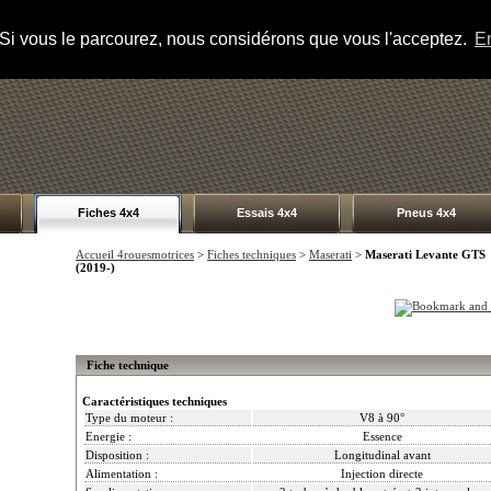
s. Si vous le parcourez, nous considérons que vous l'acceptez.
En
Fiches 4x4
Essais 4x4
Pneus 4x4
Accueil 4rouesmotrices
>
Fiches techniques
>
Maserati
>
Maserati Levante GTS
(2019-)
Fiche technique
Caractéristiques techniques
Type du moteur :
V8 à 90°
Energie :
Essence
Disposition :
Longitudinal avant
Alimentation :
Injection directe