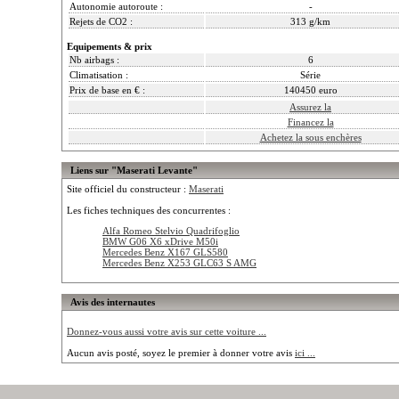
Autonomie autoroute :
-
Rejets de CO2 :
313 g/km
Equipements & prix
Nb airbags :
6
Climatisation :
Série
Prix de base en € :
140450 euro
Assurez la
Financez la
Achetez la sous enchères
Liens sur "Maserati Levante"
Site officiel du constructeur :
Maserati
Les fiches techniques des concurrentes :
Alfa Romeo Stelvio Quadrifoglio
BMW G06 X6 xDrive M50i
Mercedes Benz X167 GLS580
Mercedes Benz X253 GLC63 S AMG
Avis des internautes
Donnez-vous aussi votre avis sur cette voiture ...
Aucun avis posté, soyez le premier à donner votre avis
ici ...