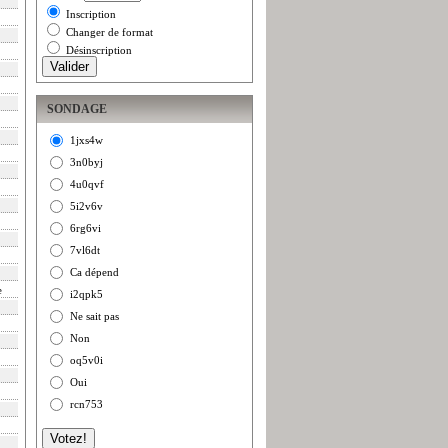
Inscription
Changer de format
Désinscription
SONDAGE
1jxs4w
3n0byj
4u0qvf
5i2v6v
6rg6vi
7vl6dt
Ca dépend
e
i2qpk5
Ne sait pas
Non
oq5v0i
Oui
rcn753