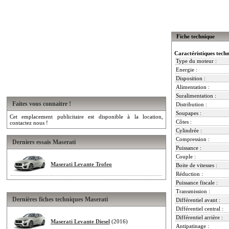
Fiche technique
Caractéristiques tech
Type du moteur :
Energie :
Disposition :
Alimentation :
Suralimentation :
Faites vous connaitre !
Distribution :
Soupapes :
Cet emplacement publicitaire est disponible à la location,
Côtes :
contactez nous !
Cylindrée :
Compression :
Derniers essais Maserati
Puissance :
Couple :
Maserati Levante Trofeo
Boite de vitesses :
Réduction :
Puissance fiscale :
Transmission :
Dernières fiches techniques Maserati
Différentiel avant :
Différentiel central :
Différentiel arrière :
Maserati Levante Diesel
(2016)
Antipatinage :