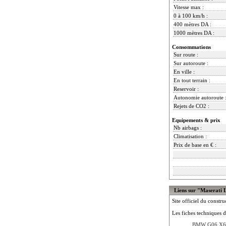
Vitesse max :
0 à 100 km/h :
400 mètres DA :
1000 mètres DA :
Consommations
Sur route :
Sur autoroute :
En ville :
En tout terrain :
Reservoir :
Autonomie autoroute 
Rejets de CO2 :
Equipements & prix
Nb airbags :
Climatisation :
Prix de base en € :
Liens sur "Maserati 
Site officiel du constru
Les fiches techniques d
BMW G06 X6 