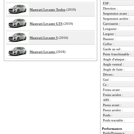
ESP :
Direction :
Maserati Levante Trofeo
(2019)
Suspension avant :
Suspension arrière :
Maserati Levante GTS
(2019)
Carrosserie :
Longueur :
Largeur :
Maserati Levante S
(2016)
Hauteur :
Coffre :
Garde au sol :
Maserati Levante
(2018)
Pente franchissable :
Angle d'attaque :
Angle ventral :
Angle de fuite :
Dévers :
Gué :
Cx :
Freins avant :
Freins arrière :
ABS :
Pneus avant :
Pneus arrière :
Poids :
Poids tractable :
Performances
Poids/Puissance :