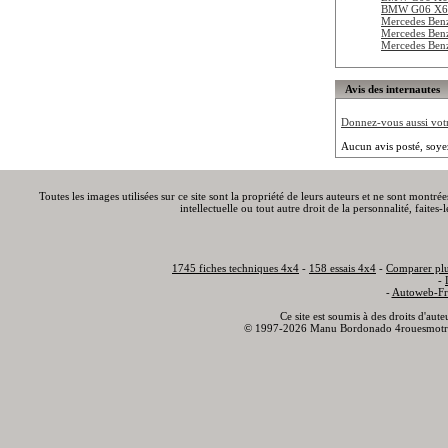
BMW G06 X6 
Mercedes Be
Mercedes Be
Mercedes Be
Avis des internautes
Donnez-vous aussi votre
Aucun avis posté, soye
Toutes les images utilisées sur ce site sont la propriété de leurs auteurs et ne sont montré
intellectuelle ou tout autre droit de la personnalité, faite
1745 fiches techniques 4x4
-
158 essais 4x4
-
Comparer plu
-
-
Autoweb-Fr
Ce site est soumis à des droits d'aut
© 1997-2026 Manu Bordonado 4rouesmotr