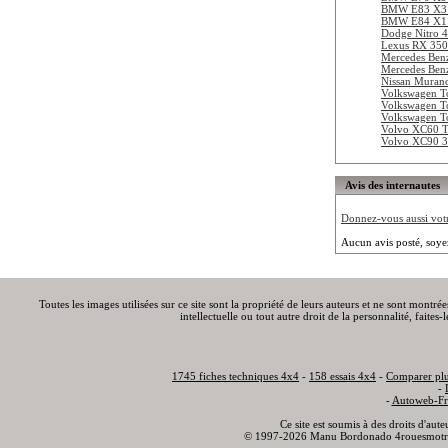
BMW E83 X3 
BMW E84 X1 
Dodge Nitro 4
Lexus RX 350
Mercedes Be
Mercedes Be
Nissan Muran
Volkswagen To
Volkswagen To
Volkswagen To
Volvo XC60 
Volvo XC90 3
Avis des internautes
Donnez-vous aussi votre
Aucun avis posté, soye
Toutes les images utilisées sur ce site sont la propriété de leurs auteurs et ne sont montré
intellectuelle ou tout autre droit de la personnalité, faite
1745 fiches techniques 4x4
-
158 essais 4x4
-
Comparer plu
-
-
Autoweb-Fr
Ce site est soumis à des droits d'aut
© 1997-2026 Manu Bordonado 4rouesmotr