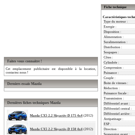
Fiche technique
Caractéristiques tech
Type du moteur :
Energie :
Disposition :
Alimentation :
Suralimentation :
Distribution :
Soupapes :
Côtes :
Faites vous connaitre !
Cylindrée :
Compression :
Cet emplacement publicitaire est disponible à la location,
contactez nous !
Puissance :
Couple :
Boite de vitesses :
Derniers essais Mazda
Réduction :
Puissance fiscale :
Transmission :
Dernières fiches techniques Mazda
Différentiel avant :
Différentiel central :
Différentiel arrière :
Mazda CX5 2.2 Skyactiv-D 175 4x4
(2012)
Antipatinage :
ESP :
Mazda CX5 2.2 Skyactiv-D 150 4x4
(2012)
Direction :
Suspension avant :