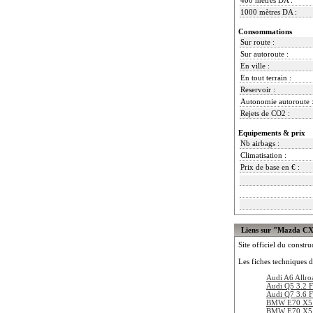
1000 mètres DA :
Consommations
Sur route :
Sur autoroute :
En ville :
En tout terrain :
Reservoir :
Autonomie autoroute 
Rejets de CO2 :
Equipements & prix
Nb airbags :
Climatisation :
Prix de base en € :
Liens sur "Mazda C
Site officiel du constru
Les fiches techniques d
Audi A6 Allro
Audi Q5 3.2 F
Audi Q7 3.6 F
BMW E70 X5 
BMW E70 X5 