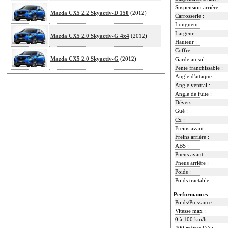
Suspension arrière :
Mazda CX5 2.2 Skyactiv-D 150
(2012)
Carrosserie :
Longueur :
Largeur :
Mazda CX5 2.0 Skyactiv-G 4x4
(2012)
Hauteur :
Coffre :
Mazda CX5 2.0 Skyactiv-G
(2012)
Garde au sol :
Pente franchissable :
Angle d'attaque :
Angle ventral :
Angle de fuite :
Dévers :
Gué :
Cx :
Freins avant :
Freins arrière :
ABS :
Pneus avant :
Pneus arrière :
Poids :
Poids tractable :
Performances
Poids/Puissance :
Vitesse max :
0 à 100 km/h :
400 mètres DA :