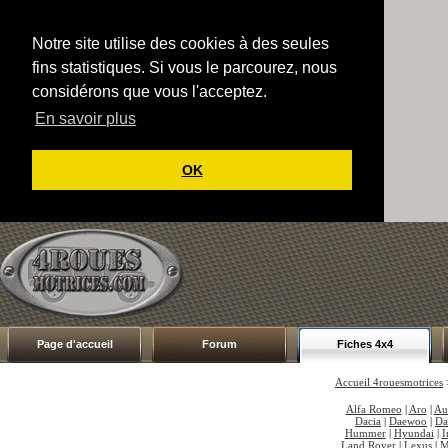
Notre site utilise des cookies à des seules
fins statistiques. Si vous le parcourez, nous
considérons que vous l'acceptez.
En savoir plus
OK
Page d'accueil
Forum
Fiches 4x4
Accueil 4rouesmotrices
Alfa Romeo
|
Aro
|
Au
Dacia
|
Daewoo
|
Da
Hummer
|
Hyundai
|
I
Land Rover
|
Lexus
|
M