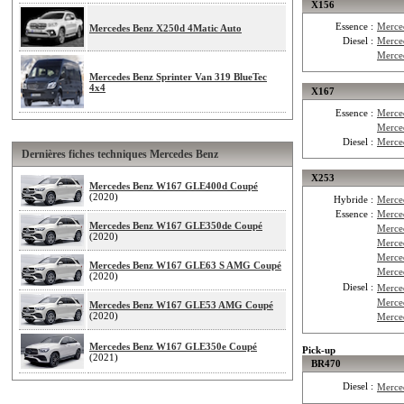
X156
Essence :
Merce
Mercedes Benz X250d 4Matic Auto
Diesel :
Merce
Merce
Mercedes Benz Sprinter Van 319 BlueTec
4x4
X167
Essence :
Merce
Merce
Diesel :
Merce
Dernières fiches techniques Mercedes Benz
X253
Mercedes Benz W167 GLE400d Coupé
(2020)
Hybride :
Merce
Essence :
Merce
Mercedes Benz W167 GLE350de Coupé
Merce
(2020)
Merce
Merce
Mercedes Benz W167 GLE63 S AMG Coupé
Merce
(2020)
Diesel :
Merce
Merce
Mercedes Benz W167 GLE53 AMG Coupé
(2020)
Merce
Mercedes Benz W167 GLE350e Coupé
Pick-up
(2021)
BR470
Diesel :
Merce