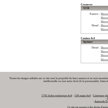
Crossover
X156
Essence :
Merce
Merce
Merce
Diesel :
Merce
Merce
Camion 4x4
Sprinter
Diesel :
Merce
Merce
Merce
Merce
Toutes les images utilisées sur ce site sont la propriété de leurs auteurs et ne sont montré
intellectuelle ou tout autre droit de la personnalité, faite
1745 fiches techniques 4x4
-
158 essais 4x4
-
Comparer plu
-
-
Autoweb-Fr
Ce site est soumis à des droits d'aut