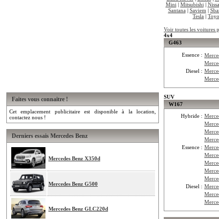
Mini
|
Mitsubishi
|
Niss
Santana
|
Saviem
|
Sba
Tesla
|
Toyo
Voir toutes les voitures
4x4
G463
Essence :
Merce
Merce
Diesel :
Merce
Merce
SUV
Faites vous connaitre !
W167
Cet emplacement publicitaire est disponible à la location,
Hybride :
Merce
contactez nous !
Merce
Merce
Derniers essais Mercedes Benz
Merce
Essence :
Merce
Merc
Mercedes Benz X350d
Merce
Merce
Merce
Mercedes Benz G500
Diesel :
Merce
Merce
Merce
Mercedes Benz GLC220d