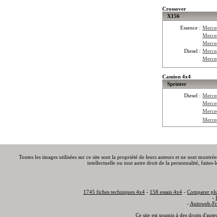
Crossover
X156
Essence :
Merce
Merce
Merce
Diesel :
Merce
Merce
Camion 4x4
Sprinter
Diesel :
Merce
Merce
Merce
Merce
Toutes les images utilisées sur ce site sont la propriété de leurs auteurs et ne sont montré
intellectuelle ou tout autre droit de la personnalité, faite
1745 fiches techniques 4x4
-
158 essais 4x4
-
Comparer plu
-
-
Autoweb-Fr
Ce site est soumis à des droits d'aut