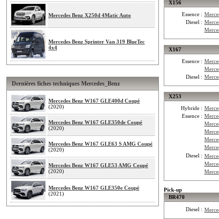
X156
Essence :
Merce
Mercedes Benz X250d 4Matic Auto
Diesel :
Merce
Merce
Mercedes Benz Sprinter Van 319 BlueTec
4x4
X167
Essence :
Merce
Merce
Diesel :
Merce
Dernières fiches techniques Mercedes_Benz
X253
Mercedes Benz W167 GLE400d Coupé
(2020)
Hybride :
Merce
Essence :
Merce
Mercedes Benz W167 GLE350de Coupé
Merce
(2020)
Merce
Merce
Mercedes Benz W167 GLE63 S AMG Coupé
Merce
(2020)
Diesel :
Merce
Merce
Mercedes Benz W167 GLE53 AMG Coupé
(2020)
Merce
Mercedes Benz W167 GLE350e Coupé
Pick-up
(2021)
BR470
Diesel :
Merce