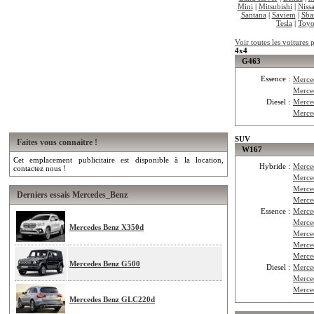
Mini
|
Mitsubishi
|
Niss
Santana
|
Saviem
|
Sba
Tesla
|
Toyo
Voir toutes les voitures
4x4
G463
Essence :
Merce
Merce
Diesel :
Merce
Merce
SUV
Faites vous connaitre !
W167
Cet emplacement publicitaire est disponible à la location,
Hybride :
Merce
contactez nous !
Merce
Merce
Derniers essais Mercedes_Benz
Merce
Essence :
Merce
Merc
Mercedes Benz X350d
Merce
Merce
Merce
Mercedes Benz G500
Diesel :
Merce
Merce
Merce
Mercedes Benz GLC220d