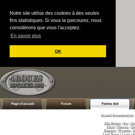
Notre site utilise des cookies à des seules
fins statistiques. Si vous le parcourez, nous
considérons que vous l'acceptez.
En savoir plus
OK
Page d'accueil
Forum
Fiches 4x4
Accueil 4rouesmotrices
Alfa Romeo
|
Aro
|
Au
Dacia
|
Daewoo
|
Da
Hummer
|
Hyundai
|
I
Land Rover
|
Lexus
|
M