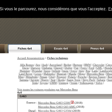
s. Si vous le parcourez, nous considérons que vous l'acceptez.
En
Fiches 4x4
Essais 4x4
Pneus 4x4
Accueil 4rouesmotrices
>
Fiches techniques
Alfa Romeo
|
Aro
|
Audi
|
Auverland
|
Berliet
|
Bertone
|
BMW
|
Chevrolet
|
Citr
Dacia
|
Daewoo
|
Daihatsu
|
Dangel
|
Dodge
|
Fiat
|
Foers
|
Ford
|
GMC
|
Hond
Hummer
|
Hyundai
|
Ineos
|
Infiniti
|
Isuzu
|
Iveco
|
Jeep
|
Kia
|
Lada
|
Lamborgh
Land Rover
|
Lexus
|
Mahindra
|
Maserati
|
Mazda
|
Mega
|
Mercedes Benz
|
Mine
Mini
|
Mitsubishi
|
Nissan
|
Opel
|
Peugeot
|
Polaris
|
Porsche
|
Rayton Fissore
|
Ren
Santana
|
Saviem
|
Sbarro
|
Seat
|
Skoda
|
Ssang Yong
|
Steyr Puch
|
Subaru
|
Suz
Tesla
|
Toyota
|
UMM
|
Unimog
|
Voisin
|
Volkswagen
|
Volvo
|
Voir toutes les voitures produites par Mercedes Benz
4x4
G463
Essence :
Mercedes Benz G463 G500
(2018)
Mercedes Benz G463 G63 AMG
(2018)
Diesel :
Mercedes Benz G463 G350d
(2019)