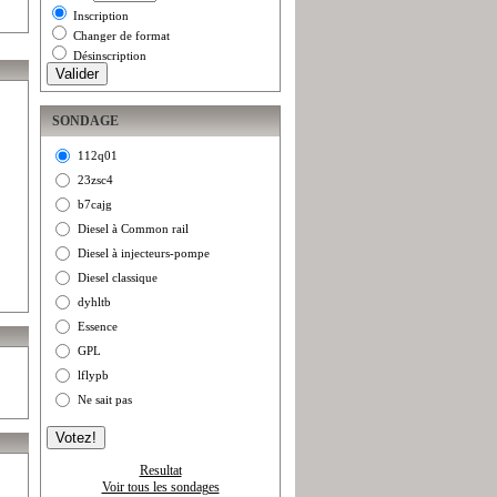
Inscription
Changer de format
Désinscription
SONDAGE
112q01
23zsc4
b7cajg
Diesel à Common rail
Diesel à injecteurs-pompe
Diesel classique
dyhltb
Essence
GPL
lflypb
Ne sait pas
Resultat
Voir tous les sondages