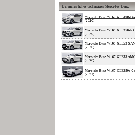
Dernières fiches techniques Mercedes_Benz
Mercedes Benz W167 GLE400d C
(2020)
Mercedes Benz W167 GLE350de 
(2020)
Mercedes Benz W167 GLE63 S A
(2020)
Mercedes Benz W167 GLE53 AM
(2020)
Mercedes Benz W167 GLE350e C
(2021)