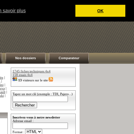
 savoir plus
OK
Nos dossiers
Comparateur
1745 fiches techniques 4x4
158 essais 4x4
oën
|
13
visiteurs sur le site
a
|
ini
|
rva
|
ault
|
Tapez un mot clé (exemple : TDI, Pajero...)
uki
|
Inscrivez-vous à notre newsletter
Adresse email :
Format :