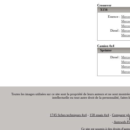
Crossover
X156
Essence :
Merce
Merce
Merce
Diesel :
Merce
Merce
Camion 4x4
Sprinter
Diesel :
Merce
Merce
Merce
Merce
Toutes les images utilisées sur ce site sont la propriété de leurs auteurs et ne sont montré
intellectuelle ou tout autre droit de la personnalité, faite
1745 fiches techniques 4x4
-
158 essais 4x4
-
Comparer plu
-
-
Autoweb-Fr
Ce site est soumis à des droits d'aut