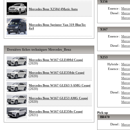
X156
Essence :
Merce
Mercedes Benz X250d 4Matic Auto
Diesel :
Merce
Merce
Mercedes Benz Sprinter Van 319 BlueTec
4x4
X167
Essence :
Merce
Merce
Diesel :
Merce
Dernières fiches techniques Mercedes_Benz
X253
Mercedes Benz W167 GLE400d Coupé
(2020)
Hybride :
Merce
Essence :
Merce
Mercedes Benz W167 GLE350de Coupé
Merce
(2020)
Merce
Merce
Mercedes Benz W167 GLE63 S AMG Coupé
Merce
(2020)
Diesel :
Merce
Merce
Mercedes Benz W167 GLE53 AMG Coupé
(2020)
Merce
Mercedes Benz W167 GLE350e Coupé
Pick-up
(2021)
BR470
Diesel :
Merce