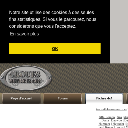
Notre site utilise des cookies à des seules
fins statistiques. Si vous le parcourez, nous
considérons que vous l'acceptez.
En savoir plus
OK
Page d'accueil
Forum
Fiches 4x4
Accueil 4rouesmotrices
Alfa Romeo
|
Aro
|
Au
Dacia
|
Daewoo
|
Da
Hummer
|
Hyundai
|
I
Land Rover
|
Lexus
|
M