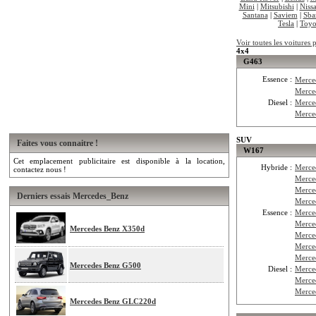
Mini
|
Mitsubishi
|
Niss
Santana
|
Saviem
|
Sba
Tesla
|
Toyo
Voir toutes les voitures
4x4
G463
Essence :
Merce
Merce
Diesel :
Merce
Merce
SUV
Faites vous connaitre !
W167
Cet emplacement publicitaire est disponible à la location,
Hybride :
Merce
contactez nous !
Merce
Merce
Derniers essais Mercedes_Benz
Merce
Essence :
Merce
Merc
Mercedes Benz X350d
Merce
Merce
Merce
Mercedes Benz G500
Diesel :
Merce
Merce
Merce
Mercedes Benz GLC220d