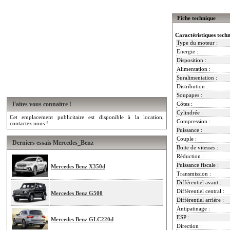
Fiche technique
Caractéristiques tech
Type du moteur :
Energie :
Disposition :
Alimentation :
Suralimentation :
Distribution :
Soupapes :
Faites vous connaitre !
Côtes :
Cylindrée :
Cet emplacement publicitaire est disponible à la location,
Compression :
contactez nous !
Puissance :
Couple :
Derniers essais Mercedes_Benz
Boite de vitesses :
Réduction :
Puissance fiscale :
Mercedes Benz X350d
Transmission :
Différentiel avant :
Différentiel central :
Mercedes Benz G500
Différentiel arrière :
Antipatinage :
ESP :
Mercedes Benz GLC220d
Direction :