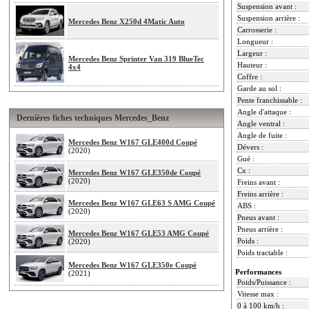
Suspension avant :
Suspension arrière :
Mercedes Benz X250d 4Matic Auto
Carrosserie :
Longueur :
Largeur :
Mercedes Benz Sprinter Van 319 BlueTec
Hauteur :
4x4
Coffre :
Garde au sol :
Pente franchissable :
Angle d'attaque :
Dernières fiches techniques Mercedes_Benz
Angle ventral :
Angle de fuite :
Mercedes Benz W167 GLE400d Coupé
Dévers :
(2020)
Gué :
Cx :
Mercedes Benz W167 GLE350de Coupé
(2020)
Freins avant :
Freins arrière :
Mercedes Benz W167 GLE63 S AMG Coupé
ABS :
(2020)
Pneus avant :
Pneus arrière :
Mercedes Benz W167 GLE53 AMG Coupé
Poids :
(2020)
Poids tractable :
Mercedes Benz W167 GLE350e Coupé
Performances
(2021)
Poids/Puissance :
Vitesse max :
0 à 100 km/h :