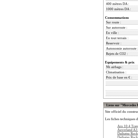
400 mètres DA :
1000 mètres DA :
Consommations
Sur route :
Sur autoroute :
En ville :
En tout terrain :
Reservoir :
Autonomie autoroute 
Rejets de CO2 :
Equipements & prix
Nb airbags :
Climatisation :
Prix de base en € :
Liens sur "Mercedes
Site officiel du constru
Les fiches techniques d
Aro 10.4 Tra
Auverland A3
Daihatsu Roc
Daihatsu Roc