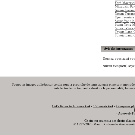
Ford Maveric
Mitsubishi Pa
Nissan Terran
Nissan Terran
Opel Frontera
Ssang Yong K
Ssang Yong M
Suzuki Vitara
Toyota Land C
Toyota Land C
Avis des internautes
Donnez-vous aussi votre
Aucun avis posté, soye
Toutes les images utilisées sur ce site sont la propriété de leurs auteurs et ne sont montré
intellectuelle ou tout autre droit de la personnalité, faite
1745 fiches techniques 4x4
-
158 essais 4x4
-
Comparer plu
-
-
Autoweb-Fr
Ce site est soumis à des droits d'aut
© 1997-2026 Manu Bordonado 4rouesmotr