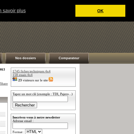
 savoir plus
OK
Nos dossiers
Comparateur
G463
1745 fiches techniques 4x4
158 essais 4x4
23
visiteurs sur le site
Tapez un mot clé (exemple : TDI, Pajero...)
Inscrivez-vous à notre newsletter
Adresse email :
Format :