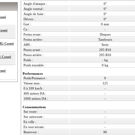
Angle d'attaque :
0°
Angle ventral :
0°
Angle de fuite :
0°
oupé
Dévers :
0°
Gué :
0 mm
Cx :
-
Coupé
Freins avant :
Disques
Freins arrière :
Tambours
MG Coupé
ABS :
Serie
Pneus avant :
205 R16
Pneus arrière :
205 R16
G Coupé
Poids :
- kg
Poids tractable :
0 kg
oupé
Performances
Poids/Puissance :
0
Vitesse max :
125
0 à 100 km/h :
-
400 mètres DA :
-
1000 mètres DA :
-
Consommations
Sur route :
-
Sur autoroute :
-
En ville :
-
En tout terrain :
-
Reservoir :
96