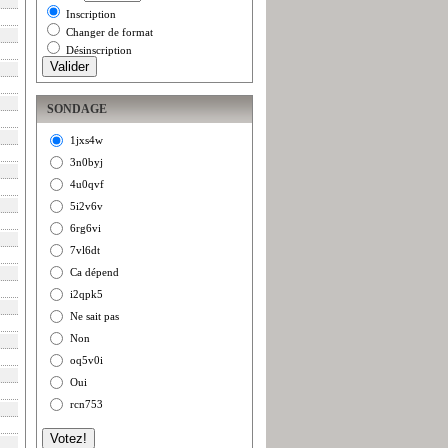
Inscription
Changer de format
Désinscription
SONDAGE
1jxs4w
3n0byj
4u0qvf
5i2v6v
6rg6vi
7vl6dt
Ca dépend
i2qpk5
Ne sait pas
Non
oq5v0i
Oui
rcn753