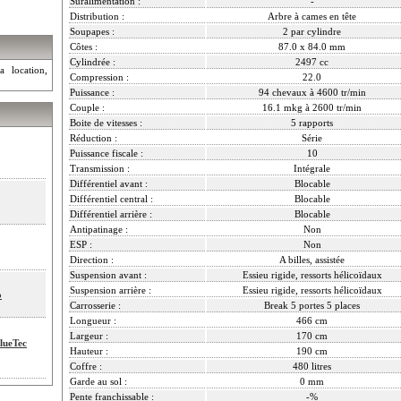
Suralimentation :
-
Distribution :
Arbre à cames en tête
Soupapes :
2 par cylindre
Côtes :
87.0 x 84.0 mm
Cylindrée :
2497 cc
a location,
Compression :
22.0
Puissance :
94 chevaux à 4600 tr/min
Couple :
16.1 mkg à 2600 tr/min
Boite de vitesses :
5 rapports
Réduction :
Série
Puissance fiscale :
10
Transmission :
Intégrale
Différentiel avant :
Blocable
Différentiel central :
Blocable
Différentiel arrière :
Blocable
Antipatinage :
Non
ESP :
Non
Direction :
A billes, assistée
Suspension avant :
Essieu rigide, ressorts hélicoïdaux
Suspension arrière :
Essieu rigide, ressorts hélicoïdaux
o
Carrosserie :
Break 5 portes 5 places
Longueur :
466 cm
Largeur :
170 cm
lueTec
Hauteur :
190 cm
Coffre :
480 litres
Garde au sol :
0 mm
Pente franchissable :
-%