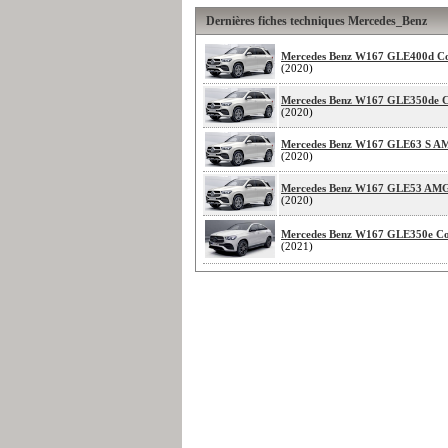
Dernières fiches techniques Mercedes_Benz
Mercedes Benz W167 GLE400d C
(2020)
Mercedes Benz W167 GLE350de 
(2020)
Mercedes Benz W167 GLE63 S A
(2020)
Mercedes Benz W167 GLE53 AM
(2020)
Mercedes Benz W167 GLE350e C
(2021)