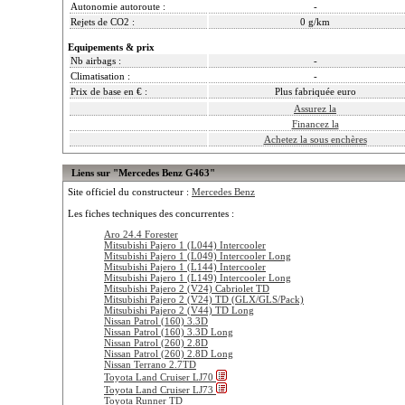
Autonomie autoroute :
-
Rejets de CO2 :
0 g/km
Equipements & prix
Nb airbags :
-
Climatisation :
-
Prix de base en € :
Plus fabriquée euro
Assurez la
Financez la
Achetez la sous enchères
Liens sur "Mercedes Benz G463"
Site officiel du constructeur :
Mercedes Benz
Les fiches techniques des concurrentes :
Aro 24.4 Forester
Mitsubishi Pajero 1 (L044) Intercooler
Mitsubishi Pajero 1 (L049) Intercooler Long
Mitsubishi Pajero 1 (L144) Intercooler
Mitsubishi Pajero 1 (L149) Intercooler Long
Mitsubishi Pajero 2 (V24) Cabriolet TD
Mitsubishi Pajero 2 (V24) TD (GLX/GLS/Pack)
Mitsubishi Pajero 2 (V44) TD Long
Nissan Patrol (160) 3.3D
Nissan Patrol (160) 3.3D Long
Nissan Patrol (260) 2.8D
Nissan Patrol (260) 2.8D Long
Nissan Terrano 2.7TD
Toyota Land Cruiser LJ70
Toyota Land Cruiser LJ73
Toyota Runner TD