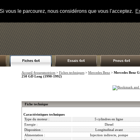
s. Si vous le parcourez, nous considérons que vous l'acceptez.
En
Fiches 4x4
Essais 4x4
Pneus 4x4
Accueil 4rouesmotrices
>
Fiches techniques
>
Mercedes Benz
>
Mercedes Benz 
250 GD Long (1990-1992)
Fiche technique
Caractéristiques techniques
Type du moteur :
5 cylindres en ligne
Energie :
Diesel
Disposition :
Longitudinal avant
Alimentation :
Injection indirecte, pompe