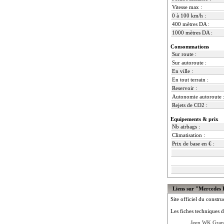
Vitesse max :
0 à 100 km/h :
400 mètres DA :
1000 mètres DA :
Consommations
Sur route :
Sur autoroute :
En ville :
En tout terrain :
Reservoir :
Autonomie autoroute 
Rejets de CO2 :
Equipements & prix
Nb airbags :
Climatisation :
Prix de base en € :
Liens sur "Mercedes
Site officiel du constru
Les fiches techniques d
Jeep WK Gran