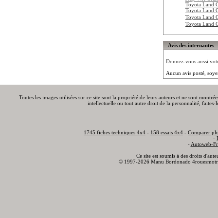
Toyota Land 
Toyota Land 
Toyota Land 
Toyota Land 
Avis des internautes
Donnez-vous aussi votre
Aucun avis posté, soye
Toutes les images utilisées sur ce site sont la propriété de leurs auteurs et ne sont montré
intellectuelle ou tout autre droit de la personnalité, faite
1745 fiches techniques 4x4
-
158 essais 4x4
-
Comparer plu
-
-
Autoweb-Fr
Ce site est soumis à des droits d'aut
© 1997-2026 Manu Bordonado 4rouesmotr