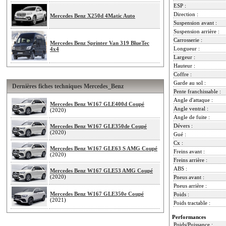
ESP :
Direction :
Mercedes Benz X250d 4Matic Auto
Suspension avant :
Suspension arrière :
Carrosserie :
Mercedes Benz Sprinter Van 319 BlueTec
Longueur :
4x4
Largeur :
Hauteur :
Coffre :
Garde au sol :
Dernières fiches techniques Mercedes_Benz
Pente franchissable :
Angle d'attaque :
Mercedes Benz W167 GLE400d Coupé
Angle ventral :
(2020)
Angle de fuite :
Dévers :
Mercedes Benz W167 GLE350de Coupé
(2020)
Gué :
Cx :
Mercedes Benz W167 GLE63 S AMG Coupé
Freins avant :
(2020)
Freins arrière :
ABS :
Mercedes Benz W167 GLE53 AMG Coupé
(2020)
Pneus avant :
Pneus arrière :
Mercedes Benz W167 GLE350e Coupé
Poids :
(2021)
Poids tractable :
Performances
Poids/Puissance :