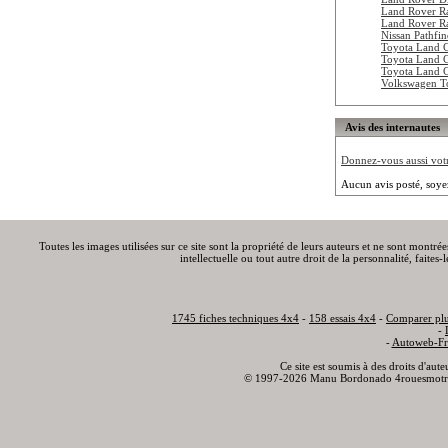
Land Rover R
Land Rover R
Nissan Pathfi
Toyota Land 
Toyota Land 
Toyota Land 
Volkswagen To
Avis des internautes
Donnez-vous aussi votre
Aucun avis posté, soye
Toutes les images utilisées sur ce site sont la propriété de leurs auteurs et ne sont montré
intellectuelle ou tout autre droit de la personnalité, faite
1745 fiches techniques 4x4
-
158 essais 4x4
-
Comparer plu
-
-
Autoweb-Fr
Ce site est soumis à des droits d'aut
© 1997-2026 Manu Bordonado 4rouesmotr