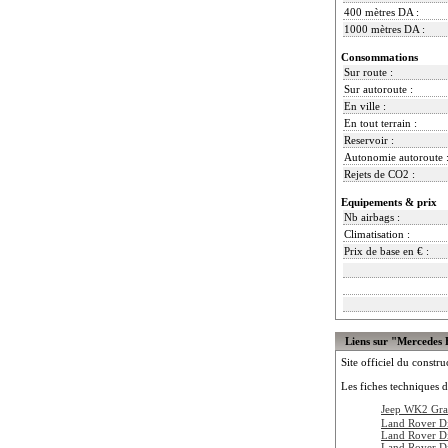
400 mètres DA :
1000 mètres DA :
Consommations
Sur route :
Sur autoroute :
En ville :
En tout terrain :
Reservoir :
Autonomie autoroute 
Rejets de CO2 :
Equipements & prix
Nb airbags :
Climatisation :
Prix de base en € :
Liens sur "Mercedes
Site officiel du constru
Les fiches techniques d
Jeep WK2 Gra
Land Rover D
Land Rover D
Land Rover D