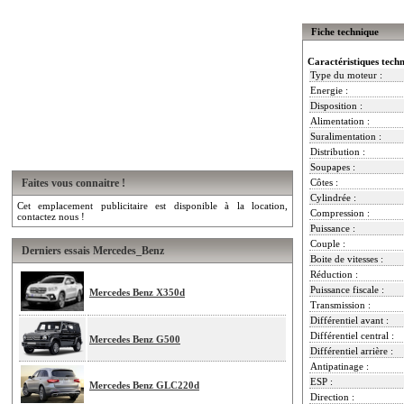
Fiche technique
Caractéristiques tech
Type du moteur :
Energie :
Disposition :
Alimentation :
Suralimentation :
Distribution :
Soupapes :
Faites vous connaitre !
Côtes :
Cylindrée :
Cet emplacement publicitaire est disponible à la location,
Compression :
contactez nous !
Puissance :
Couple :
Derniers essais Mercedes_Benz
Boite de vitesses :
Réduction :
Puissance fiscale :
Mercedes Benz X350d
Transmission :
Différentiel avant :
Différentiel central :
Mercedes Benz G500
Différentiel arrière :
Antipatinage :
ESP :
Mercedes Benz GLC220d
Direction :