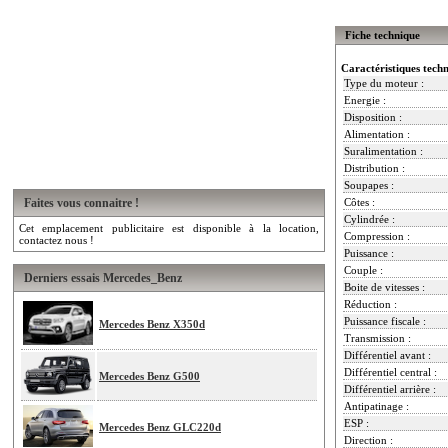
Fiche technique
Caractéristiques tech
Type du moteur :
Energie :
Disposition :
Alimentation :
Suralimentation :
Distribution :
Soupapes :
Faites vous connaitre !
Côtes :
Cylindrée :
Cet emplacement publicitaire est disponible à la location,
Compression :
contactez nous !
Puissance :
Couple :
Derniers essais Mercedes_Benz
Boite de vitesses :
Réduction :
Puissance fiscale :
Mercedes Benz X350d
Transmission :
Différentiel avant :
Différentiel central :
Mercedes Benz G500
Différentiel arrière :
Antipatinage :
ESP :
Mercedes Benz GLC220d
Direction :