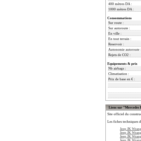
400 mètres DA :
1000 mètres DA :
Consommations
Sur route :
Sur autoroute :
En ville :
En tout terrain :
Reservoir :
Autonomie autoroute 
Rejets de CO2 :
Equipements & prix
Nb airbags :
Climatisation :
Prix de base en € :
Liens sur "Mercedes
Site officiel du constru
Les fiches techniques d
Jeep JK Wran
Jeep JK Wran
Jeep JK Wran
Jeep JK Wrang