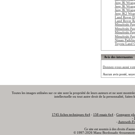
Jeep JK Wran
Jeep JK Wrang
Jeep JK Wrang
Jeep JK2 Wra
Land Rover D
Land Rover R
Mitsubishi Pa
Mitsubishi Pa
Mitsubishi Pa
Mitsubishi Pa
Nissan Pathfi
Toyota Land 
Avis des internautes
Donnez-vous aussi votre
Aucun avis posté, soye
Toutes les images utilisées sur ce site sont la propriété de leurs auteurs et ne sont montré
intellectuelle ou tout autre droit de la personnalité, faite
1745 fiches techniques 4x4
-
158 essais 4x4
-
Comparer plu
-
-
Autoweb-Fr
Ce site est soumis à des droits d'aut
© 1997-2026 Manu Bordonado 4rouesmotr