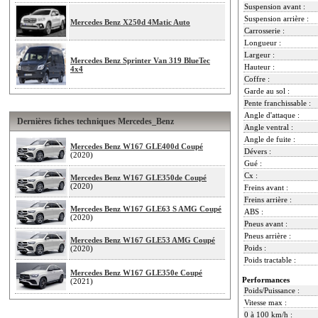
Suspension avant :
Suspension arrière :
Mercedes Benz X250d 4Matic Auto
Carrosserie :
Longueur :
Largeur :
Mercedes Benz Sprinter Van 319 BlueTec
Hauteur :
4x4
Coffre :
Garde au sol :
Pente franchissable :
Angle d'attaque :
Dernières fiches techniques Mercedes_Benz
Angle ventral :
Angle de fuite :
Mercedes Benz W167 GLE400d Coupé
Dévers :
(2020)
Gué :
Cx :
Mercedes Benz W167 GLE350de Coupé
(2020)
Freins avant :
Freins arrière :
Mercedes Benz W167 GLE63 S AMG Coupé
ABS :
(2020)
Pneus avant :
Pneus arrière :
Mercedes Benz W167 GLE53 AMG Coupé
Poids :
(2020)
Poids tractable :
Mercedes Benz W167 GLE350e Coupé
Performances
(2021)
Poids/Puissance :
Vitesse max :
0 à 100 km/h :