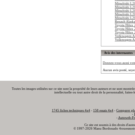
Mitsubishi L2
Mitsubishi L2
Mitsubishi L2
Mitsubishi L2
Mitsubishi L2
Renault Alask
Toyota Hilux
Toyota Hilux
Toyota Hilux 
Volkswagen A
Volkswagen A
Avis des internautes
Donnez-vous aussi votre
Aucun avis posté, soye
Toutes les images utilisées sur ce site sont la propriété de leurs auteurs et ne sont montré
intellectuelle ou tout autre droit de la personnalité, faite
1745 fiches techniques 4x4
-
158 essais 4x4
-
Comparer plu
-
-
Autoweb-Fr
Ce site est soumis à des droits d'aut
© 1997-2026 Manu Bordonado 4rouesmotr