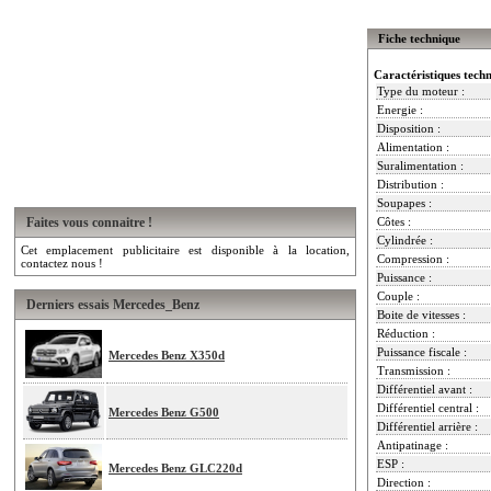
Fiche technique
Caractéristiques tech
Type du moteur :
Energie :
Disposition :
Alimentation :
Suralimentation :
Distribution :
Soupapes :
Faites vous connaitre !
Côtes :
Cylindrée :
Cet emplacement publicitaire est disponible à la location,
Compression :
contactez nous !
Puissance :
Couple :
Derniers essais Mercedes_Benz
Boite de vitesses :
Réduction :
Puissance fiscale :
Mercedes Benz X350d
Transmission :
Différentiel avant :
Différentiel central :
Mercedes Benz G500
Différentiel arrière :
Antipatinage :
ESP :
Mercedes Benz GLC220d
Direction :