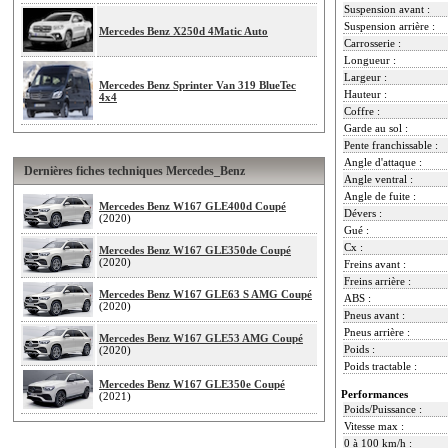
Suspension avant :
Suspension arrière :
Mercedes Benz X250d 4Matic Auto
Carrosserie :
Longueur :
Largeur :
Mercedes Benz Sprinter Van 319 BlueTec
Hauteur :
4x4
Coffre :
Garde au sol :
Pente franchissable :
Angle d'attaque :
Dernières fiches techniques Mercedes_Benz
Angle ventral :
Angle de fuite :
Mercedes Benz W167 GLE400d Coupé
Dévers :
(2020)
Gué :
Cx :
Mercedes Benz W167 GLE350de Coupé
(2020)
Freins avant :
Freins arrière :
Mercedes Benz W167 GLE63 S AMG Coupé
ABS :
(2020)
Pneus avant :
Pneus arrière :
Mercedes Benz W167 GLE53 AMG Coupé
Poids :
(2020)
Poids tractable :
Mercedes Benz W167 GLE350e Coupé
Performances
(2021)
Poids/Puissance :
Vitesse max :
0 à 100 km/h :