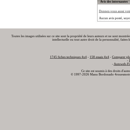
Avis des internautes
Donnez-vous aussi votre
Aucun avis posté, soye
Toutes les images utilisées sur ce site sont la propriété de leurs auteurs et ne sont montré
intellectuelle ou tout autre droit de la personnalité, faite
1745 fiches techniques 4x4
-
158 essais 4x4
-
Comparer plu
-
-
Autoweb-Fr
Ce site est soumis à des droits d'aut
© 1997-2026 Manu Bordonado 4rouesmotr