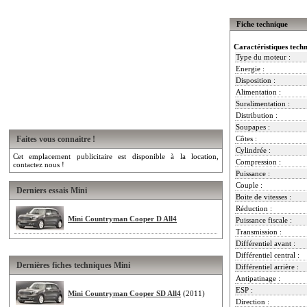
Fiche technique
Caractéristiques tech
Type du moteur :
Energie :
Disposition :
Alimentation :
Suralimentation :
Distribution :
Soupapes :
Faites vous connaitre !
Côtes :
Cylindrée :
Cet emplacement publicitaire est disponible à la location,
Compression :
contactez nous !
Puissance :
Couple :
Derniers essais Mini
Boite de vitesses :
Réduction :
Mini Countryman Cooper D All4
Puissance fiscale :
Transmission :
Différentiel avant :
Différentiel central :
Dernières fiches techniques Mini
Différentiel arrière :
Antipatinage :
ESP :
Mini Countryman Cooper SD All4
(2011)
Direction :