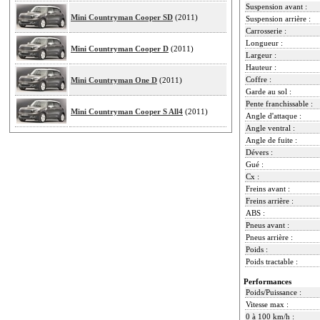
Suspension avant :
Mini Countryman Cooper SD
(2011)
Suspension arrière :
Carrosserie :
Longueur :
Mini Countryman Cooper D
(2011)
Largeur :
Hauteur :
Coffre :
Mini Countryman One D
(2011)
Garde au sol :
Pente franchissable :
Mini Countryman Cooper S All4
(2011)
Angle d'attaque :
Angle ventral :
Angle de fuite :
Dévers :
Gué :
Cx :
Freins avant :
Freins arrière :
ABS :
Pneus avant :
Pneus arrière :
Poids :
Poids tractable :
Performances
Poids/Puissance :
Vitesse max :
0 à 100 km/h :