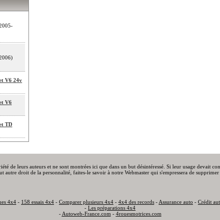
2005-
2006)
et V6 24v
et V6
et TD
priété de leurs auteurs et ne sont montrées ici que dans un but désintéressé. Si leur usage devait c
out autre droit de la personnalité, faites-le savoir à notre Webmaster qui s'empressera de supprimer 
ues 4x4
-
158 essais 4x4
-
Comparer plusieurs 4x4
-
4x4 des records
-
Assurance auto
-
Crédit au
-
Les préparations 4x4
-
Autoweb-France.com
-
4rouesmotrices.com