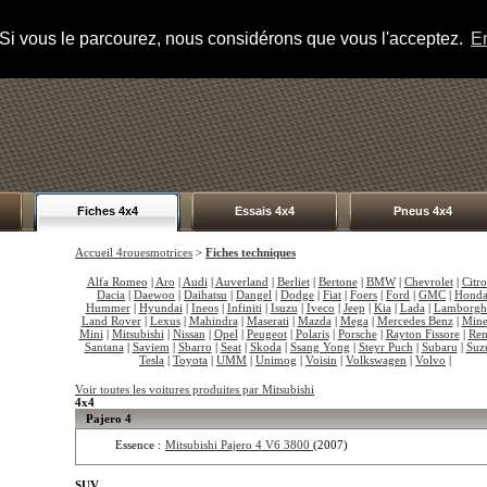
s. Si vous le parcourez, nous considérons que vous l'acceptez.
En
Fiches 4x4
Essais 4x4
Pneus 4x4
Accueil 4rouesmotrices
>
Fiches techniques
Alfa Romeo
|
Aro
|
Audi
|
Auverland
|
Berliet
|
Bertone
|
BMW
|
Chevrolet
|
Citr
Dacia
|
Daewoo
|
Daihatsu
|
Dangel
|
Dodge
|
Fiat
|
Foers
|
Ford
|
GMC
|
Hond
Hummer
|
Hyundai
|
Ineos
|
Infiniti
|
Isuzu
|
Iveco
|
Jeep
|
Kia
|
Lada
|
Lamborgh
Land Rover
|
Lexus
|
Mahindra
|
Maserati
|
Mazda
|
Mega
|
Mercedes Benz
|
Mine
Mini
|
Mitsubishi
|
Nissan
|
Opel
|
Peugeot
|
Polaris
|
Porsche
|
Rayton Fissore
|
Ren
Santana
|
Saviem
|
Sbarro
|
Seat
|
Skoda
|
Ssang Yong
|
Steyr Puch
|
Subaru
|
Suz
Tesla
|
Toyota
|
UMM
|
Unimog
|
Voisin
|
Volkswagen
|
Volvo
|
Voir toutes les voitures produites par Mitsubishi
4x4
Pajero 4
Essence :
Mitsubishi Pajero 4 V6 3800
(2007)
SUV