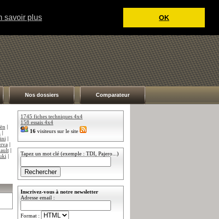
 savoir plus
OK
Nos dossiers
Comparateur
1745 fiches techniques 4x4
158 essais 4x4
oën
|
16
visiteurs sur le site
a
|
ini
|
rva
|
ault
|
Tapez un mot clé (exemple : TDI, Pajero...)
uki
|
Inscrivez-vous à notre newsletter
Adresse email :
Format :