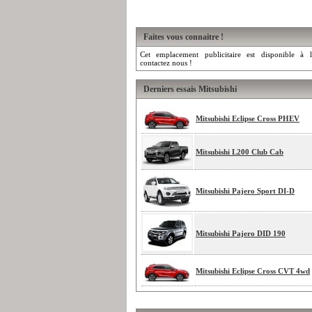
Faites vous connaitre !
Cet emplacement publicitaire est disponible à l
contactez nous !
Derniers essais Mitsubishi
Mitsubishi Eclipse Cross PHEV
Mitsubishi L200 Club Cab
Mitsubishi Pajero Sport DI-D
Mitsubishi Pajero DID 190
Mitsubishi Eclipse Cross CVT 4wd