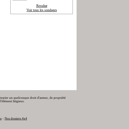
Resultat
Voir tous les sondages
ontrarier un quelconque droit d'auteur, de propriété
l'élément litigieux.
to
-
Nos dossiers 4x4