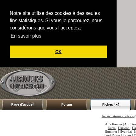
Notre site utilise des cookies à des seules
fins statistiques. Si vous le parcourez, nous
considérons que vous l'acceptez.
En savoir plus
OK
Page d'accueil
Forum
Fiches 4x4
Accueil 4rouesmotrices
Alfa Romeo
|
Aro
|
Au
Dacia
|
Daewoo
|
Da
Hummer
|
Hyundai
|
I
Land Rover
|
Lexus
|
M