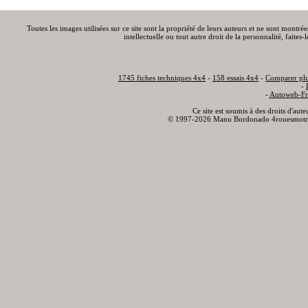
Toutes les images utilisées sur ce site sont la propriété de leurs auteurs et ne sont montré
intellectuelle ou tout autre droit de la personnalité, faite
1745 fiches techniques 4x4
-
158 essais 4x4
-
Comparer plu
-
-
Autoweb-Fr
Ce site est soumis à des droits d'aut
© 1997-2026 Manu Bordonado 4rouesmotr