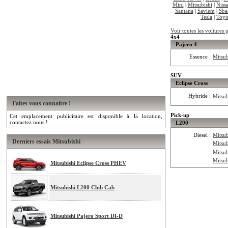
Mini
|
Mitsubishi
|
Niss
Santana
|
Saviem
|
Sba
Tesla
|
Toyo
Voir toutes les voitures 
4x4
Pajero 4
Essence :
Mitsu
SUV
Eclipse Cross
Hybride :
Mitsu
Faites vous connaitre !
Pick-up
Cet emplacement publicitaire est disponible à la location,
contactez nous !
L200
Diesel :
Mitsub
Derniers essais Mitsubishi
Mitsu
Mitsub
Mitsub
Mitsubishi Eclipse Cross PHEV
Mitsubishi L200 Club Cab
Mitsubishi Pajero Sport DI-D