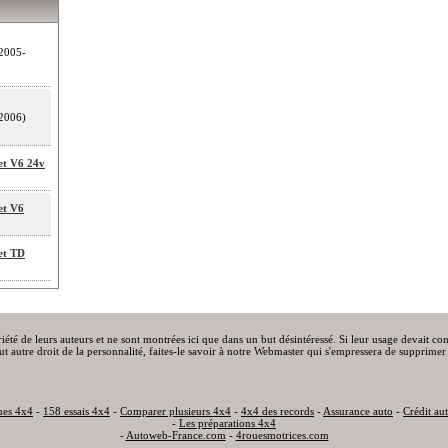
2005-
2006)
et V6 24v
et V6
et TD
priété de leurs auteurs et ne sont montrées ici que dans un but désintéressé. Si leur usage devait c
out autre droit de la personnalité, faites-le savoir à notre Webmaster qui s'empressera de supprimer 
ues 4x4
-
158 essais 4x4
-
Comparer plusieurs 4x4
-
4x4 des records
-
Assurance auto
-
Crédit au
-
Les préparations 4x4
-
Autoweb-France.com
-
4rouesmotrices.com