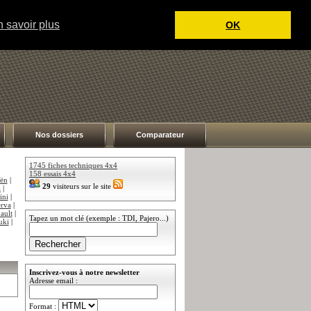
 savoir plus
OK
Nos dossiers
Comparateur
1745 fiches techniques 4x4
158 essais 4x4
oën
|
29
visiteurs sur le site
a
|
ini
|
rva
|
ault
|
Tapez un mot clé (exemple : TDI, Pajero...)
uki
|
Inscrivez-vous à notre newsletter
Adresse email :
Format :