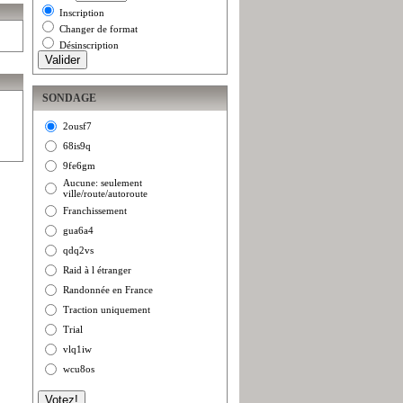
Inscription
Changer de format
Désinscription
SONDAGE
2ousf7
68is9q
9fe6gm
Aucune: seulement
ville/route/autoroute
Franchissement
gua6a4
qdq2vs
Raid à l étranger
Randonnée en France
Traction uniquement
Trial
vlq1iw
wcu8os