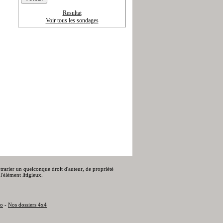
Resultat
Voir tous les sondages
ontrarier un quelconque droit d'auteur, de propriété
l'élément litigieux.
to
-
Nos dossiers 4x4