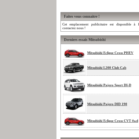
Faites vous connaitre !
Cet emplacement publicitaire est disponible à l
contactez nous !
Derniers essais Mitsubishi
Mitsubishi Eclipse Cross PHEV
Mitsubishi L200 Club Cab
Mitsubishi Pajero Sport DI-D
Mitsubishi Pajero DID 190
Mitsubishi Eclipse Cross CVT 4wd