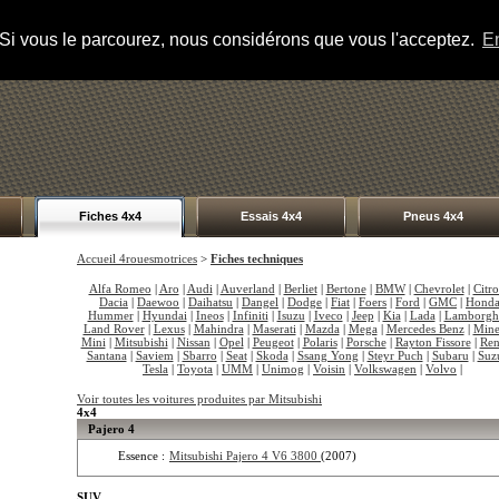
s. Si vous le parcourez, nous considérons que vous l'acceptez.
En
Fiches 4x4
Essais 4x4
Pneus 4x4
Accueil 4rouesmotrices
>
Fiches techniques
Alfa Romeo
|
Aro
|
Audi
|
Auverland
|
Berliet
|
Bertone
|
BMW
|
Chevrolet
|
Citr
Dacia
|
Daewoo
|
Daihatsu
|
Dangel
|
Dodge
|
Fiat
|
Foers
|
Ford
|
GMC
|
Hond
Hummer
|
Hyundai
|
Ineos
|
Infiniti
|
Isuzu
|
Iveco
|
Jeep
|
Kia
|
Lada
|
Lamborgh
Land Rover
|
Lexus
|
Mahindra
|
Maserati
|
Mazda
|
Mega
|
Mercedes Benz
|
Mine
Mini
|
Mitsubishi
|
Nissan
|
Opel
|
Peugeot
|
Polaris
|
Porsche
|
Rayton Fissore
|
Ren
Santana
|
Saviem
|
Sbarro
|
Seat
|
Skoda
|
Ssang Yong
|
Steyr Puch
|
Subaru
|
Suz
Tesla
|
Toyota
|
UMM
|
Unimog
|
Voisin
|
Volkswagen
|
Volvo
|
Voir toutes les voitures produites par Mitsubishi
4x4
Pajero 4
Essence :
Mitsubishi Pajero 4 V6 3800
(2007)
SUV