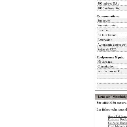
400 mètres DA :
1000 mètres DA :
Consommations
Sur route :
Sur autoroute :
En ville :
En tout terrain :
Reservoir :
Autonomie autoroute 
Rejets de CO2 :
Equipements & prix
Nb airbags :
Climatisation :
Prix de base en € :
Liens sur "Mitsubishi
Site officiel du constru
Les fiches techniques d
Aro 24.4 Fore
Daihatsu Roc
Daihatsu Roc
Ford Maveric