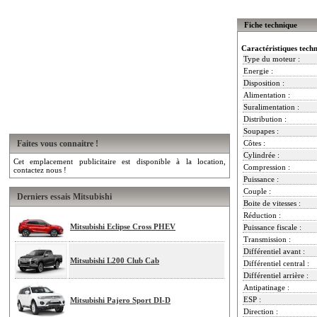
Fiche technique
Caractéristiques tech
Type du moteur :
Energie :
Disposition :
Alimentation :
Suralimentation :
Distribution :
Soupapes :
Faites vous connaitre !
Côtes :
Cylindrée :
Cet emplacement publicitaire est disponible à la location,
Compression :
contactez nous !
Puissance :
Couple :
Derniers essais Mitsubishi
Boite de vitesses :
Réduction :
Mitsubishi Eclipse Cross PHEV
Puissance fiscale :
Transmission :
Différentiel avant :
Mitsubishi L200 Club Cab
Différentiel central :
Différentiel arrière :
Antipatinage :
ESP :
Mitsubishi Pajero Sport DI-D
Direction :