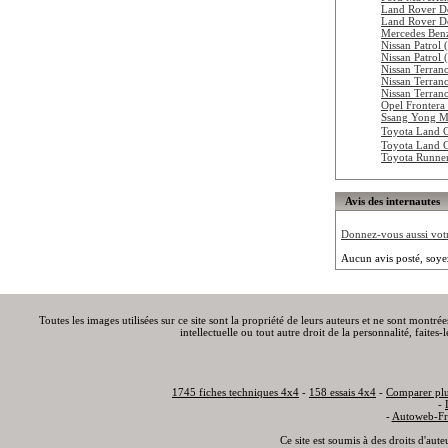
Land Rover D
Land Rover D
Mercedes Ben
Nissan Patrol
Nissan Patrol
Nissan Terran
Nissan Terran
Nissan Terran
Opel Frontera
Ssang Yong M
Toyota Land 
Toyota Land 
Toyota Runne
Avis des internautes
Donnez-vous aussi votre
Aucun avis posté, soye
Toutes les images utilisées sur ce site sont la propriété de leurs auteurs et ne sont montré
intellectuelle ou tout autre droit de la personnalité, faite
1745 fiches techniques 4x4
-
158 essais 4x4
-
Comparer plu
-
-
Autoweb-Fr
Ce site est soumis à des droits d'aut