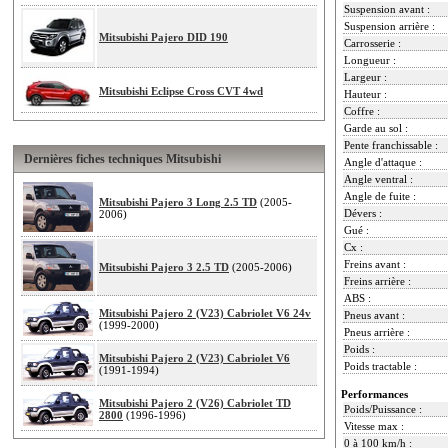
Suspension avant :
Suspension arrière :
Mitsubishi Pajero DID 190
Carrosserie :
Longueur :
Largeur :
Mitsubishi Eclipse Cross CVT 4wd
Hauteur :
Coffre :
Garde au sol :
Pente franchissable :
Dernières fiches techniques Mitsubishi
Angle d'attaque :
Angle ventral :
Angle de fuite :
Mitsubishi Pajero 3 Long 2.5 TD
(2005-
Dévers :
2006)
Gué :
Cx :
Freins avant :
Mitsubishi Pajero 3 2.5 TD
(2005-2006)
Freins arrière :
ABS :
Mitsubishi Pajero 2 (V23) Cabriolet V6 24v
Pneus avant :
(1999-2000)
Pneus arrière :
Poids :
Mitsubishi Pajero 2 (V23) Cabriolet V6
Poids tractable :
(1991-1994)
Performances
Mitsubishi Pajero 2 (V26) Cabriolet TD
Poids/Puissance :
2800
(1996-1996)
Vitesse max :
0 à 100 km/h :