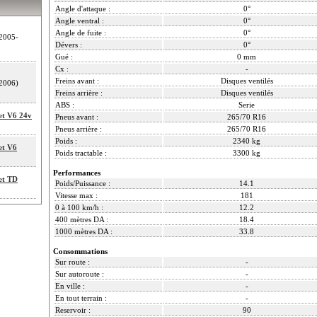
Angle d'attaque :
0°
Angle ventral :
0°
Angle de fuite :
0°
2005-
Dévers :
0°
Gué :
0 mm
Cx :
-
Freins avant :
Disques ventilés
2006)
Freins arrière :
Disques ventilés
ABS :
Serie
et V6 24v
Pneus avant :
265/70 R16
Pneus arrière :
265/70 R16
Poids :
2340 kg
et V6
Poids tractable :
3300 kg
Performances
et TD
Poids/Puissance :
14.1
Vitesse max :
181
0 à 100 km/h :
12.2
400 mètres DA :
18.4
1000 mètres DA :
33.8
Consommations
Sur route :
-
Sur autoroute :
-
En ville :
-
En tout terrain :
-
Reservoir :
90