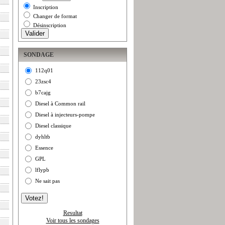
Inscription
Changer de format
Désinscription
SONDAGE
112q01
23zsc4
b7cajg
Diesel à Common rail
Diesel à injecteurs-pompe
Diesel classique
dyhltb
Essence
GPL
lflypb
Ne sait pas
Resultat
Voir tous les sondages