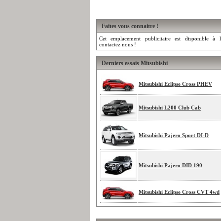
Faites vous connaitre !
Cet emplacement publicitaire est disponible à l
contactez nous !
Derniers essais Mitsubishi
Mitsubishi Eclipse Cross PHEV
Mitsubishi L200 Club Cab
Mitsubishi Pajero Sport DI-D
Mitsubishi Pajero DID 190
Mitsubishi Eclipse Cross CVT 4wd