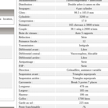
Suralimentation :
Turbocompresseur + intercooler
Distribution :
Double arbre à cames en tête
Soupapes :
4 par cylindre
Côtes :
98.5 x 105.0 mm
Cylindrée :
3200 cc
a location,
Compression :
17.0
Puissance :
165 chevaux à 3800 tr/min
Couple :
38.1 mkg à 2000 tr/min
Boite de vitesses :
Auto 5 rapports
Réduction :
Série
Puissance fiscale :
12
Transmission :
Intégrale
Différentiel avant :
Libre
Différentiel central :
Viscocoupleur, blocable
Différentiel arrière :
Libre
Antipatinage :
Serie
ESP :
Serie
Direction :
Crémaillère, assistance variable
Suspension avant :
Triangles superposés
Suspension arrière :
Triangles superposés
Carrosserie :
Break 5 portes 7 places
Longueur :
478 cm
Largeur :
185 cm
Hauteur :
186 cm
Coffre :
1700 litres
Garde au sol :
225 mm
Pente franchissable :
-%