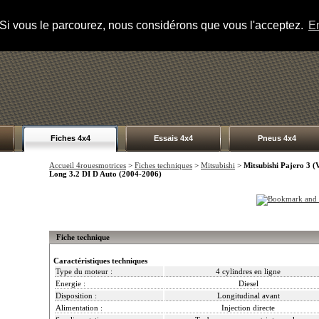
s. Si vous le parcourez, nous considérons que vous l'acceptez.
En
Fiches 4x4
Essais 4x4
Pneus 4x4
Accueil 4rouesmotrices
>
Fiches techniques
>
Mitsubishi
>
Mitsubishi Pajero 3 (
Long 3.2 DI D Auto (2004-2006)
Fiche technique
Caractéristiques techniques
Type du moteur :
4 cylindres en ligne
Energie :
Diesel
Disposition :
Longitudinal avant
Alimentation :
Injection directe