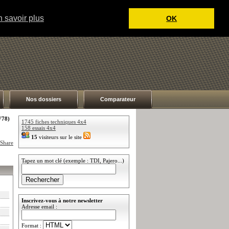
 savoir plus
OK
Nos dossiers
Comparateur
V78)
1745 fiches techniques 4x4
158 essais 4x4
15
visiteurs sur le site
Tapez un mot clé (exemple : TDI, Pajero...)
Inscrivez-vous à notre newsletter
Adresse email :
Format :