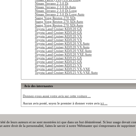
Nissan Terrano 2 3.0 Di
Nissan Terrano 2 3.0 Di Auto
Nissan Terrano 2 3.0 Di Long
Nissan Terrano 2 3.0 Di Long Auto
Ssang Yong Rexton 270 XDi
Ssang Yong Rexton 270 XDi Auto
Ssang Yong Rexton 270 XDi Auto
Toyota Land Cruiser KDJ120 GX
Toyota Land Cruiser KDJ120 GX
Toyota Land Cruiser KDJ120 VX
Toyota Land Cruiser KDJ120 VX
Toyota Land Cruiser KDJ120 VX Auto
Toyota Land Cruiser KDJ120 VX Auto
Toyota Land Cruiser KDJ120 VXE Auto
Toyota Land Cruiser KDJ120 VXE Auto
Toyota Land Cruiser KDJ125 GX
Toyota Land Cruiser KDJ125 GX
Toyota Land Cruiser KDJ125 VX
Toyota Land Cruiser KDJ125 VX-VXE
Toyota Land Cruiser KDJ125 VX-VXE Auto
Avis des internautes
Donnez-vous aussi votre avis sur cette voiture ...
Aucun avis posté, soyez le premier à donner votre avis
ici ...
priété de leurs auteurs et ne sont montrées ici que dans un but désintéressé. Si leur usage devait c
out autre droit de la personnalité, faites-le savoir à notre Webmaster qui s'empressera de supprimer 