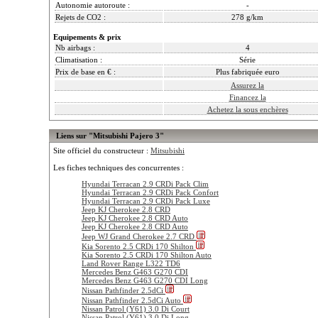
Autonomie autoroute :
-
Rejets de CO2 :
278 g/km
Equipements & prix
Nb airbags :
4
Climatisation :
Série
Prix de base en € :
Plus fabriquée euro
Assurez la
Financez la
Achetez la sous enchères
Liens sur "Mitsubishi Pajero 3"
Site officiel du constructeur :
Mitsubishi
Les fiches techniques des concurrentes :
Hyundai Terracan 2.9 CRDi Pack Clim
Hyundai Terracan 2.9 CRDi Pack Confort
Hyundai Terracan 2.9 CRDi Pack Luxe
Jeep KJ Cherokee 2.8 CRD
Jeep KJ Cherokee 2.8 CRD Auto
Jeep KJ Cherokee 2.8 CRD Auto
Jeep WJ Grand Cherokee 2.7 CRD
Kia Sorento 2.5 CRDi 170 Shilton
Kia Sorento 2.5 CRDi 170 Shilton Auto
Land Rover Range L322 TD6
Mercedes Benz G463 G270 CDI
Mercedes Benz G463 G270 CDI Long
Nissan Pathfinder 2.5dCi
Nissan Pathfinder 2.5dCi Auto
Nissan Patrol (Y61) 3.0 Di Court
Nissan Patrol (Y61) 3.0 Di Long