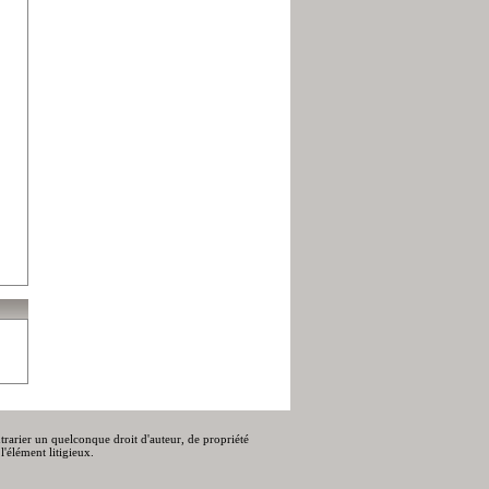
ontrarier un quelconque droit d'auteur, de propriété
l'élément litigieux.