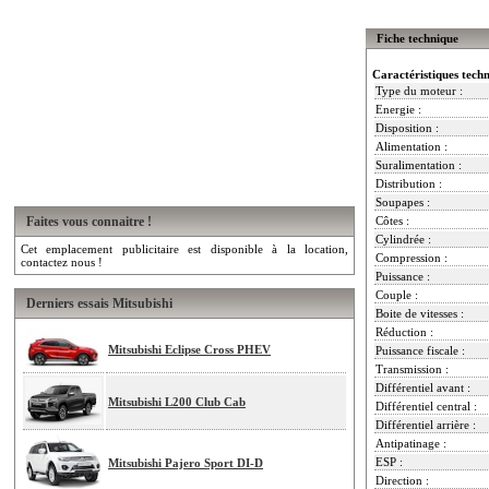
Fiche technique
Caractéristiques tech
Type du moteur :
Energie :
Disposition :
Alimentation :
Suralimentation :
Distribution :
Soupapes :
Faites vous connaitre !
Côtes :
Cylindrée :
Cet emplacement publicitaire est disponible à la location,
Compression :
contactez nous !
Puissance :
Couple :
Derniers essais Mitsubishi
Boite de vitesses :
Réduction :
Mitsubishi Eclipse Cross PHEV
Puissance fiscale :
Transmission :
Différentiel avant :
Mitsubishi L200 Club Cab
Différentiel central :
Différentiel arrière :
Antipatinage :
ESP :
Mitsubishi Pajero Sport DI-D
Direction :