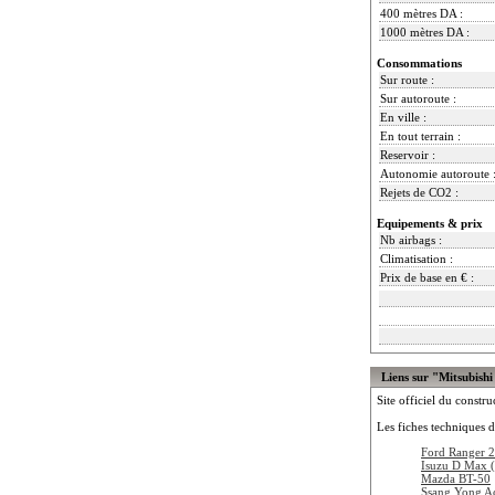
400 mètres DA :
1000 mètres DA :
Consommations
Sur route :
Sur autoroute :
En ville :
En tout terrain :
Reservoir :
Autonomie autoroute 
Rejets de CO2 :
Equipements & prix
Nb airbags :
Climatisation :
Prix de base en € :
Liens sur "Mitsubish
Site officiel du constru
Les fiches techniques d
Ford Ranger 2
Isuzu D Max (
Mazda BT-50
Ssang Yong A