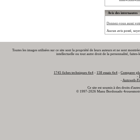
Avis des internautes
Donnez-vous aussi votre
Aucun avis posté, soye
Toutes les images utilisées sur ce site sont la propriété de leurs auteurs et ne sont montré
intellectuelle ou tout autre droit de la personnalité, faite
1745 fiches techniques 4x4
-
158 essais 4x4
-
Comparer plu
-
-
Autoweb-Fr
Ce site est soumis à des droits d'aut
© 1997-2026 Manu Bordonado 4rouesmotr