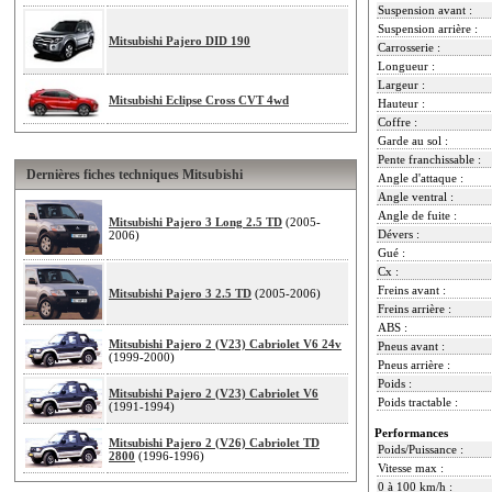
Suspension avant :
Suspension arrière :
Mitsubishi Pajero DID 190
Carrosserie :
Longueur :
Largeur :
Mitsubishi Eclipse Cross CVT 4wd
Hauteur :
Coffre :
Garde au sol :
Pente franchissable :
Dernières fiches techniques Mitsubishi
Angle d'attaque :
Angle ventral :
Angle de fuite :
Mitsubishi Pajero 3 Long 2.5 TD
(2005-
Dévers :
2006)
Gué :
Cx :
Freins avant :
Mitsubishi Pajero 3 2.5 TD
(2005-2006)
Freins arrière :
ABS :
Mitsubishi Pajero 2 (V23) Cabriolet V6 24v
Pneus avant :
(1999-2000)
Pneus arrière :
Poids :
Mitsubishi Pajero 2 (V23) Cabriolet V6
Poids tractable :
(1991-1994)
Performances
Mitsubishi Pajero 2 (V26) Cabriolet TD
Poids/Puissance :
2800
(1996-1996)
Vitesse max :
0 à 100 km/h :