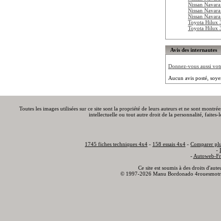
Nissan Navar
Nissan Navara
Nissan Navara
Toyota Hilux
Toyota Hilux
Avis des internautes
Donnez-vous aussi votre
Aucun avis posté, soye
Toutes les images utilisées sur ce site sont la propriété de leurs auteurs et ne sont montré
intellectuelle ou tout autre droit de la personnalité, faite
1745 fiches techniques 4x4
-
158 essais 4x4
-
Comparer plu
-
-
Autoweb-Fr
Ce site est soumis à des droits d'aut
© 1997-2026 Manu Bordonado 4rouesmotr