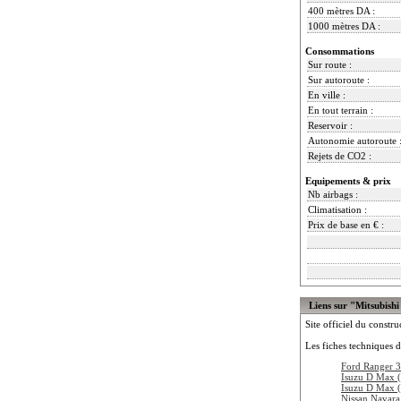
400 mètres DA :
1000 mètres DA :
Consommations
Sur route :
Sur autoroute :
En ville :
En tout terrain :
Reservoir :
Autonomie autoroute 
Rejets de CO2 :
Equipements & prix
Nb airbags :
Climatisation :
Prix de base en € :
Liens sur "Mitsubish
Site officiel du constru
Les fiches techniques d
Ford Ranger 3
Isuzu D Max (
Isuzu D Max (
Nissan Navar