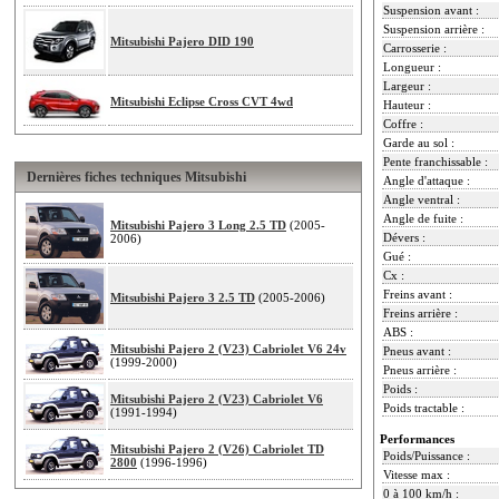
Suspension avant :
Suspension arrière :
Mitsubishi Pajero DID 190
Carrosserie :
Longueur :
Largeur :
Mitsubishi Eclipse Cross CVT 4wd
Hauteur :
Coffre :
Garde au sol :
Pente franchissable :
Dernières fiches techniques Mitsubishi
Angle d'attaque :
Angle ventral :
Angle de fuite :
Mitsubishi Pajero 3 Long 2.5 TD
(2005-
Dévers :
2006)
Gué :
Cx :
Freins avant :
Mitsubishi Pajero 3 2.5 TD
(2005-2006)
Freins arrière :
ABS :
Mitsubishi Pajero 2 (V23) Cabriolet V6 24v
Pneus avant :
(1999-2000)
Pneus arrière :
Poids :
Mitsubishi Pajero 2 (V23) Cabriolet V6
Poids tractable :
(1991-1994)
Performances
Mitsubishi Pajero 2 (V26) Cabriolet TD
Poids/Puissance :
2800
(1996-1996)
Vitesse max :
0 à 100 km/h :