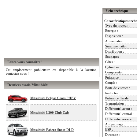
Fiche technique
Caractéristiques tech
Type du moteur :
Energie :
Disposition :
Alimentation :
Suralimentation :
Distribution :
Soupapes :
Faites vous connaitre !
Côtes :
Cylindrée :
Cet emplacement publicitaire est disponible à la location,
Compression :
contactez nous !
Puissance :
Couple :
Derniers essais Mitsubishi
Boite de vitesses :
Réduction :
Mitsubishi Eclipse Cross PHEV
Puissance fiscale :
Transmission :
Différentiel avant :
Mitsubishi L200 Club Cab
Différentiel central :
Différentiel arrière :
Antipatinage :
ESP :
Mitsubishi Pajero Sport DI-D
Direction :