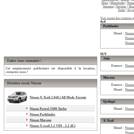
Mini
|
Mitsubishi
|
Niss
Santana
|
Saviem
|
Sba
Tesla
|
Toyo
Voir toutes les voitures 
4x4
Pathfinder
Diesel :
Nissan
Nissan
Nissan
SUV
Juke
Faites vous connaitre !
Essence :
Nissa
Cet emplacement publicitaire est disponible à la location,
contactez nous !
Murano
Derniers essais Nissan
Essence :
Nissa
Diesel :
Nissa
Nissan X-Trail 2.0dCi All Mode Xtronic
Qashqai
Nissan Patrol 3300 Turbo
Diesel :
Nissa
Nissan Pathfinder
Nissan Murano
X-Trail
Nissan X-trail 2.2 VDI - 2.2 dCi
Diesel :
Nissan
Nissan