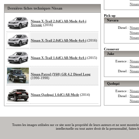
Nissan
Dernières fiches techniques Nissan
Pick-up
Navara
Nissan X-Trail 2.0dCi All-Mode 4x4-i
Xtronic
(2016)
Diesel :
Nissa
Nissa
Nissa
Nissan X-Trail 2.0dCi All-Mode 4x4-i
(2016)
Crossover
Juke
Nissan X-Trail 1.6dCi All-Mode 4x4-i
(2015)
Essence :
Nissan
Nissa
Diesel :
Nissa
Nissan Patrol (Y60) GR 4.2 Diesel Long
(1990-1998)
Qashqai
Essence :
Nissa
Nissan Qashqai 1.6dCi All-Mode
(2014)
Diesel :
Nissa
Nissa
Toutes les images utilisées sur ce site sont la propriété de leurs auteurs et ne sont montré
intellectuelle ou tout autre droit de la personnalité, faite