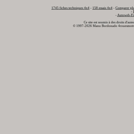
1745 fiches techniques 4x4
-
158 essais 4x4
-
Comparer plu
-
-
Autoweb-Fr
Ce site est soumis à des droits d'aut
© 1997-2026 Manu Bordonado 4rouesmotr