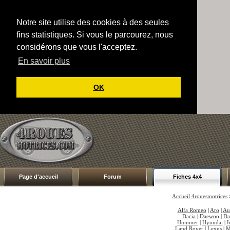
Notre site utilise des cookies à des seules
fins statistiques. Si vous le parcourez, nous
considérons que vous l'acceptez.
En savoir plus
OK
Page d'accueil
Forum
Fiches 4x4
Accueil 4rouesmotrices
Alfa Romeo
|
Aro
|
Au
Dacia
|
Daewoo
|
Da
Hummer
|
Hyundai
|
I
Land Rover
|
Lexus
|
M