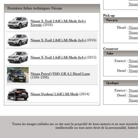
Nissan
Dernières fiches techniques Nissan
Pick-up
Navara
Nissan X-Trail 2.0dCi All-Mode 4x4-i
Xtronic
(2016)
Diesel :
Nissa
Nissa
Nissa
Nissan X-Trail 2.0dCi All-Mode 4x4-i
(2016)
Crossover
Juke
Nissan X-Trail 1.6dCi All-Mode 4x4-i
(2015)
Essence :
Nissan
Nissa
Diesel :
Nissa
Nissan Patrol (Y60) GR 4.2 Diesel Long
(1990-1998)
Qashqai
Essence :
Nissa
Nissan Qashqai 1.6dCi All-Mode
(2014)
Diesel :
Nissa
Nissa
Toutes les images utilisées sur ce site sont la propriété de leurs auteurs et ne sont montré
intellectuelle ou tout autre droit de la personnalité, faite