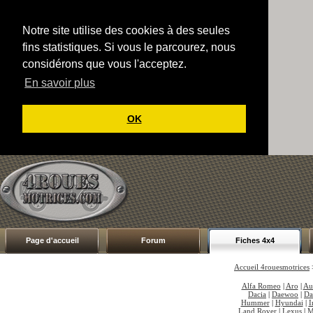
Notre site utilise des cookies à des seules
fins statistiques. Si vous le parcourez, nous
considérons que vous l'acceptez.
En savoir plus
OK
Page d'accueil
Forum
Fiches 4x4
Accueil 4rouesmotrices
Alfa Romeo
|
Aro
|
Au
Dacia
|
Daewoo
|
Da
Hummer
|
Hyundai
|
I
Land Rover
|
Lexus
|
M