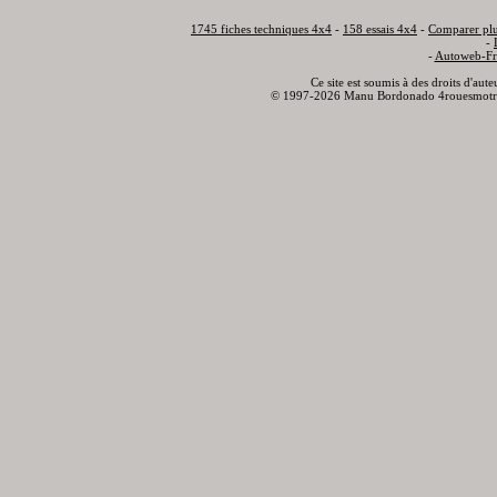
1745 fiches techniques 4x4
-
158 essais 4x4
-
Comparer plu
-
-
Autoweb-Fr
Ce site est soumis à des droits d'aut
© 1997-2026 Manu Bordonado 4rouesmotr