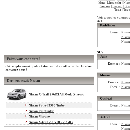
Mini
|
Mitsubishi
|
Niss
Santana
|
Saviem
|
Sba
Tesla
|
Toyo
Voir toutes les voitures 
4x4
Pathfinder
Diesel :
Nissan
Nissan
Nissan
SUV
Juke
Faites vous connaitre !
Essence :
Nissa
Cet emplacement publicitaire est disponible à la location,
contactez nous !
Murano
Derniers essais Nissan
Essence :
Nissa
Diesel :
Nissa
Nissan X-Trail 2.0dCi All Mode Xtronic
Qashqai
Nissan Patrol 3300 Turbo
Diesel :
Nissa
Nissan Pathfinder
Nissan Murano
X-Trail
Nissan X-trail 2.2 VDI - 2.2 dCi
Diesel :
Nissan
Nissan