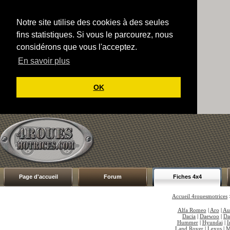
Notre site utilise des cookies à des seules
fins statistiques. Si vous le parcourez, nous
considérons que vous l'acceptez.
En savoir plus
OK
Page d'accueil
Forum
Fiches 4x4
Accueil 4rouesmotrices
Alfa Romeo
|
Aro
|
Au
Dacia
|
Daewoo
|
Da
Hummer
|
Hyundai
|
I
Land Rover
|
Lexus
|
M