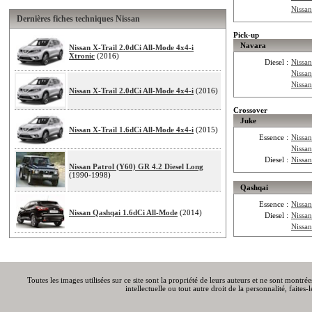
Nissan
Dernières fiches techniques Nissan
Pick-up
Navara
Nissan X-Trail 2.0dCi All-Mode 4x4-i
Xtronic
(2016)
Diesel :
Nissa
Nissa
Nissa
Nissan X-Trail 2.0dCi All-Mode 4x4-i
(2016)
Crossover
Juke
Nissan X-Trail 1.6dCi All-Mode 4x4-i
(2015)
Essence :
Nissan
Nissa
Diesel :
Nissa
Nissan Patrol (Y60) GR 4.2 Diesel Long
(1990-1998)
Qashqai
Essence :
Nissa
Nissan Qashqai 1.6dCi All-Mode
(2014)
Diesel :
Nissa
Nissa
Toutes les images utilisées sur ce site sont la propriété de leurs auteurs et ne sont montré
intellectuelle ou tout autre droit de la personnalité, faite