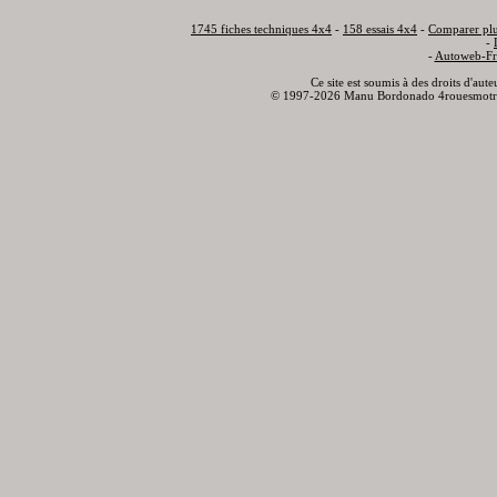
1745 fiches techniques 4x4
-
158 essais 4x4
-
Comparer plu
-
-
Autoweb-Fr
Ce site est soumis à des droits d'aut
© 1997-2026 Manu Bordonado 4rouesmotr