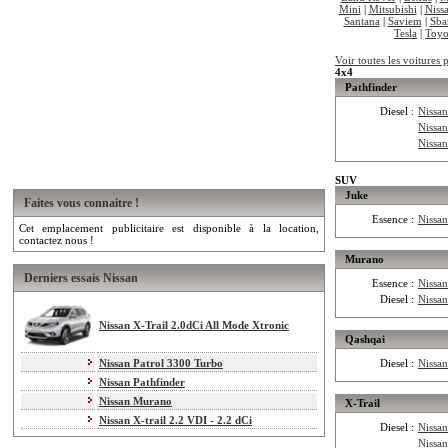
Mini
|
Mitsubishi
|
Niss
Santana
|
Saviem
|
Sba
Tesla
|
Toyo
Voir toutes les voitures 
4x4
Pathfinder
Diesel :
Nissan
Nissan
Nissan
SUV
Juke
Faites vous connaitre !
Essence :
Nissa
Cet emplacement publicitaire est disponible à la location,
contactez nous !
Murano
Derniers essais Nissan
Essence :
Nissa
Diesel :
Nissa
Nissan X-Trail 2.0dCi All Mode Xtronic
Qashqai
Nissan Patrol 3300 Turbo
Diesel :
Nissa
Nissan Pathfinder
Nissan Murano
X-Trail
Nissan X-trail 2.2 VDI - 2.2 dCi
Diesel :
Nissan
Nissan