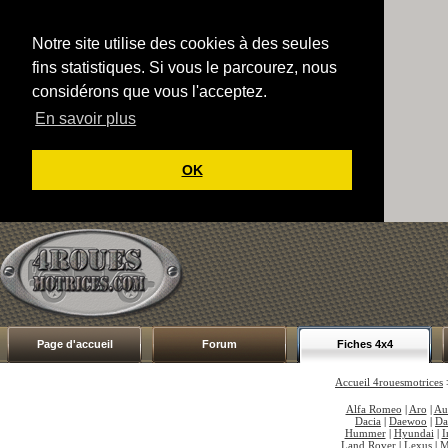
Notre site utilise des cookies à des seules
fins statistiques. Si vous le parcourez, nous
considérons que vous l'acceptez.
En savoir plus
OK
Page d'accueil
Forum
Fiches 4x4
Accueil 4rouesmotrices
Alfa Romeo
|
Aro
|
Au
Dacia
|
Daewoo
|
Da
Hummer
|
Hyundai
|
I
Land Rover
|
Lexus
|
M