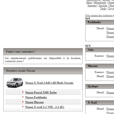
Mini
|
Mitsubishi
|
Niss
Santana
|
Saviem
|
Sba
Tesla
|
Toyo
Voir toutes les voitures 
4x4
Pathfinder
Diesel :
Nissan
Nissan
Nissan
SUV
Juke
Faites vous connaitre !
Essence :
Nissa
Cet emplacement publicitaire est disponible à la location,
contactez nous !
Murano
Derniers essais Nissan
Essence :
Nissa
Diesel :
Nissa
Nissan X-Trail 2.0dCi All Mode Xtronic
Qashqai
Nissan Patrol 3300 Turbo
Diesel :
Nissa
Nissan Pathfinder
Nissan Murano
X-Trail
Nissan X-trail 2.2 VDI - 2.2 dCi
Diesel :
Nissan
Nissan