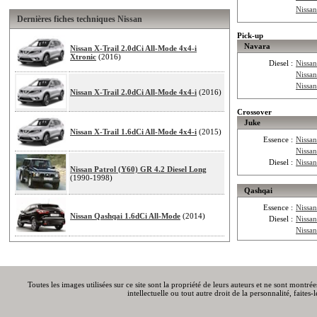
Nissan
Dernières fiches techniques Nissan
Pick-up
Navara
Nissan X-Trail 2.0dCi All-Mode 4x4-i
Xtronic
(2016)
Diesel :
Nissa
Nissa
Nissa
Nissan X-Trail 2.0dCi All-Mode 4x4-i
(2016)
Crossover
Juke
Nissan X-Trail 1.6dCi All-Mode 4x4-i
(2015)
Essence :
Nissan
Nissa
Diesel :
Nissa
Nissan Patrol (Y60) GR 4.2 Diesel Long
(1990-1998)
Qashqai
Essence :
Nissa
Nissan Qashqai 1.6dCi All-Mode
(2014)
Diesel :
Nissa
Nissa
Toutes les images utilisées sur ce site sont la propriété de leurs auteurs et ne sont montré
intellectuelle ou tout autre droit de la personnalité, faite