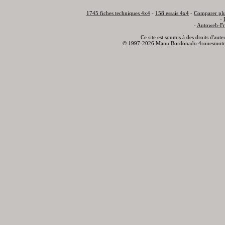
1745 fiches techniques 4x4
-
158 essais 4x4
-
Comparer plu
-
-
Autoweb-Fr
Ce site est soumis à des droits d'aut
© 1997-2026 Manu Bordonado 4rouesmotr