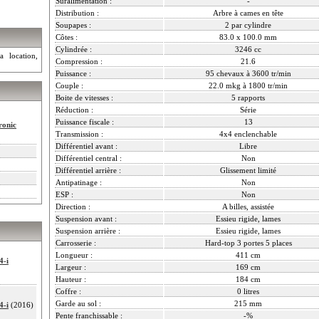
Suralimentation :
-
Distribution :
Arbre à cames en tête
Soupapes :
2 par cylindre
Côtes :
83.0 x 100.0 mm
Cylindrée :
3246 cc
a location,
Compression :
21.6
Puissance :
95 chevaux à 3600 tr/min
Couple :
22.0 mkg à 1800 tr/min
Boite de vitesses :
5 rapports
Réduction :
Série
Puissance fiscale :
13
ronic
Transmission :
4x4 enclenchable
Différentiel avant :
Libre
Différentiel central :
Non
Différentiel arrière :
Glissement limité
Antipatinage :
Non
ESP :
Non
Direction :
A billes, assistée
Suspension avant :
Essieu rigide, lames
Suspension arrière :
Essieu rigide, lames
Carrosserie :
Hard-top 3 portes 5 places
Longueur :
411 cm
4-i
Largeur :
169 cm
Hauteur :
184 cm
Coffre :
0 litres
Garde au sol :
215 mm
4-i
(2016)
Pente franchissable :
-%