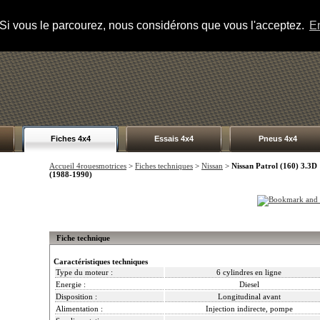
s. Si vous le parcourez, nous considérons que vous l'acceptez.
En
Fiches 4x4
Essais 4x4
Pneus 4x4
Accueil 4rouesmotrices
>
Fiches techniques
>
Nissan
>
Nissan Patrol (160) 3.3D
(1988-1990)
Fiche technique
Caractéristiques techniques
Type du moteur :
6 cylindres en ligne
Energie :
Diesel
Disposition :
Longitudinal avant
Alimentation :
Injection indirecte, pompe