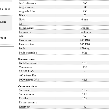
Angle d'attaque :
45°
Angle ventral :
30°
4-i
(2015)
Angle de fuite :
25°
Dévers :
0°
Gué :
0 mm
l Long
Cx :
-
Freins avant :
Disques
Freins arrière :
Tambours
ABS :
Non
2014)
Pneus avant :
205 R16
Pneus arrière :
205 R16
Poids :
1790 kg
Poids tractable :
0 kg
Performances
Poids/Puissance :
18.8
Vitesse max :
139
0 à 100 km/h :
-
400 mètres DA :
-
1000 mètres DA :
41.3
Consommations
Sur route :
10.2
Sur autoroute :
11.9
En ville :
10.4
En tout terrain :
-
Reservoir :
82