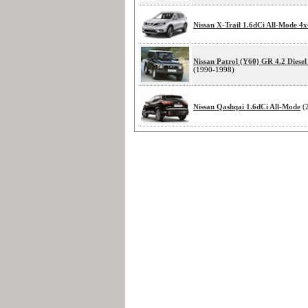
Nissan X-Trail 1.6dCi All-Mode 4x
Nissan Patrol (Y60) GR 4.2 Diese
(1990-1998)
Nissan Qashqai 1.6dCi All-Mode
(