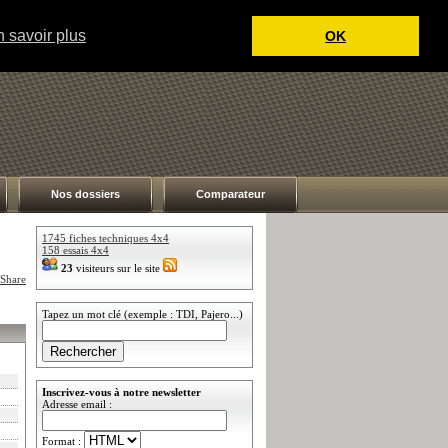
 savoir plus
OK
Nos dossiers
Comparateur
1745 fiches techniques 4x4
158 essais 4x4
23
visiteurs sur le site
Tapez un mot clé (exemple : TDI, Pajero...)
Inscrivez-vous à notre newsletter
Adresse email :
Format :