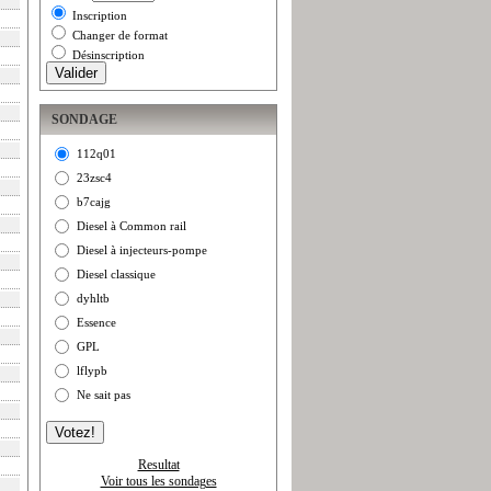
Inscription
Changer de format
Désinscription
SONDAGE
112q01
23zsc4
b7cajg
Diesel à Common rail
Diesel à injecteurs-pompe
Diesel classique
dyhltb
Essence
GPL
lflypb
Ne sait pas
Resultat
Voir tous les sondages