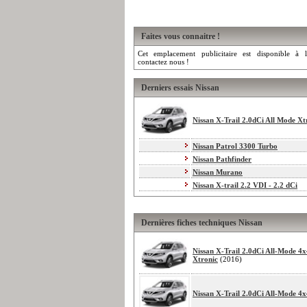
Faites vous connaitre !
Cet emplacement publicitaire est disponible à l
contactez nous !
Derniers essais Nissan
Nissan X-Trail 2.0dCi All Mode Xt
Nissan Patrol 3300 Turbo
Nissan Pathfinder
Nissan Murano
Nissan X-trail 2.2 VDI - 2.2 dCi
Dernières fiches techniques Nissan
Nissan X-Trail 2.0dCi All-Mode 4x
Xtronic
(2016)
Nissan X-Trail 2.0dCi All-Mode 4x