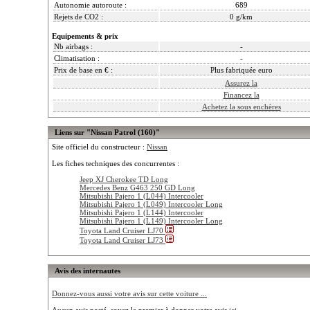
Autonomie autoroute :
689
Rejets de CO2 :
0 g/km
Equipements & prix
Nb airbags :
-
Climatisation :
-
Prix de base en € :
Plus fabriquée euro
Assurez la
Financez la
Achetez la sous enchères
Liens sur "Nissan Patrol (160)"
Site officiel du constructeur :
Nissan
Les fiches techniques des concurrentes :
Jeep XJ Cherokee TD Long
Mercedes Benz G463 250 GD Long
Mitsubishi Pajero 1 (L044) Intercooler
Mitsubishi Pajero 1 (L049) Intercooler Long
Mitsubishi Pajero 1 (L144) Intercooler
Mitsubishi Pajero 1 (L149) Intercooler Long
Toyota Land Cruiser LJ70
Toyota Land Cruiser LJ73
Avis des internautes
Donnez-vous aussi votre avis sur cette voiture ...
Aucun avis posté, soyez le premier à donner votre avis
ici ...