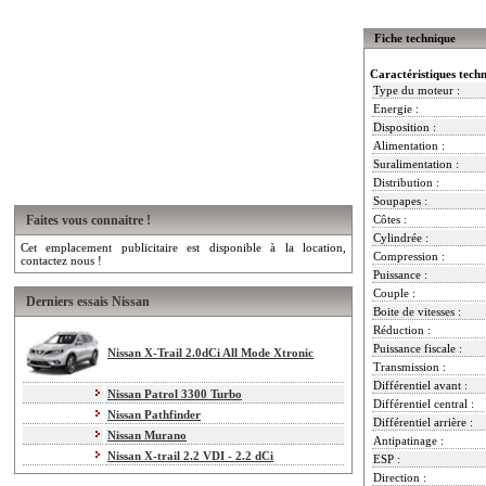
Fiche technique
Caractéristiques tech
Type du moteur :
Energie :
Disposition :
Alimentation :
Suralimentation :
Distribution :
Soupapes :
Faites vous connaitre !
Côtes :
Cylindrée :
Cet emplacement publicitaire est disponible à la location,
Compression :
contactez nous !
Puissance :
Couple :
Derniers essais Nissan
Boite de vitesses :
Réduction :
Puissance fiscale :
Nissan X-Trail 2.0dCi All Mode Xtronic
Transmission :
Différentiel avant :
Nissan Patrol 3300 Turbo
Différentiel central :
Nissan Pathfinder
Différentiel arrière :
Nissan Murano
Antipatinage :
Nissan X-trail 2.2 VDI - 2.2 dCi
ESP :
Direction :