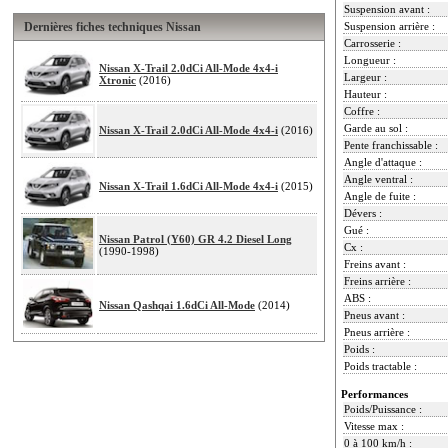
Suspension avant :
Dernières fiches techniques Nissan
Suspension arrière :
Carrosserie :
Longueur :
Nissan X-Trail 2.0dCi All-Mode 4x4-i
Largeur :
Xtronic
(2016)
Hauteur :
Coffre :
Garde au sol :
Nissan X-Trail 2.0dCi All-Mode 4x4-i
(2016)
Pente franchissable :
Angle d'attaque :
Angle ventral :
Nissan X-Trail 1.6dCi All-Mode 4x4-i
(2015)
Angle de fuite :
Dévers :
Gué :
Nissan Patrol (Y60) GR 4.2 Diesel Long
Cx :
(1990-1998)
Freins avant :
Freins arrière :
ABS :
Nissan Qashqai 1.6dCi All-Mode
(2014)
Pneus avant :
Pneus arrière :
Poids :
Poids tractable :
Performances
Poids/Puissance :
Vitesse max :
0 à 100 km/h :