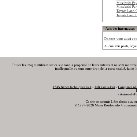
Mitsubishi Paj
Mitsubishi Pa
Toyota Land 
Toyota Land 
Avis des internautes
Donnez-vous aussi votre
Aucun avis posté, soye
Toutes les images utilisées sur ce site sont la propriété de leurs auteurs et ne sont montré
intellectuelle ou tout autre droit de la personnalité, faite
1745 fiches techniques 4x4
-
158 essais 4x4
-
Comparer plu
-
-
Autoweb-Fr
Ce site est soumis à des droits d'aut
© 1997-2026 Manu Bordonado 4rouesmotr