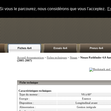
s. Si vous le parcourez, nous considérons que vous l'acceptez.
En
Fiches 4x4
Essais 4x4
Pneus 4x4
Accueil 4rouesmotrices
>
Fiches techniques
>
Nissan
>
Nissan Pathfinder 4.0 Au
(2005-2007)
Fiche technique
Caractéristiques techniques
Type du moteur :
V6 à 60°
Energie :
Essence
Disposition :
Longitudinal avant
Alimentation :
Gestion intégrale