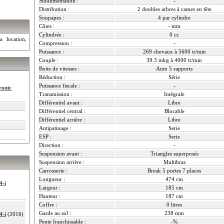
Suralimentation :
-
Distribution :
2 doubles arbres à cames en tête
Soupapes :
4 par cylindre
Côtes :
- mm
Cylindrée :
0 cc
a location,
Compression :
-
Puissance :
269 chevaux à 5600 tr/min
Couple :
39.3 mkg à 4000 tr/min
Boite de vitesses :
Auto 5 rapports
Réduction :
Série
Puissance fiscale :
-
ronic
Transmission :
Intégrale
Différentiel avant :
Libre
Différentiel central :
Blocable
Différentiel arrière :
Libre
Antipatinage :
Serie
ESP :
Serie
Direction :
-
Suspension avant :
Triangles superposés
Suspension arrière :
Multibras
Carrosserie :
Break 5 portes 7 places
Longueur :
474 cm
4-i
Largeur :
185 cm
Hauteur :
187 cm
Coffre :
0 litres
Garde au sol :
238 mm
4-i
(2016)
Pente franchissable :
-%