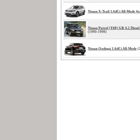
Nissan X-Trail 1.6dCi All-Mode 4x
Nissan Patrol (Y60) GR 4.2 Diese
(1990-1998)
Nissan Qashqai 1.6dCi All-Mode
(