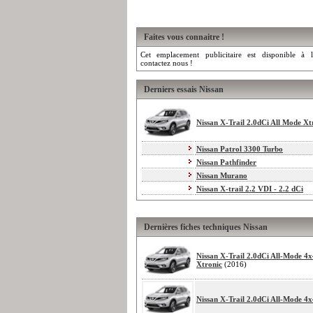
Faites vous connaitre !
Cet emplacement publicitaire est disponible à l
contactez nous !
Derniers essais Nissan
Nissan X-Trail 2.0dCi All Mode Xt
Nissan Patrol 3300 Turbo
Nissan Pathfinder
Nissan Murano
Nissan X-trail 2.2 VDI - 2.2 dCi
Dernières fiches techniques Nissan
Nissan X-Trail 2.0dCi All-Mode 4x
Xtronic
(2016)
Nissan X-Trail 2.0dCi All-Mode 4x