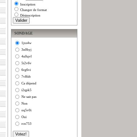
Inscription
Changer de format
Désinscription
SONDAGE
1jxs4w
3n0byj
4u0qvf
5i2v6v
6rg6vi
7vl6dt
Ca dépend
i2qpk5
Ne sait pas
Non
oq5v0i
Oui
rcn753