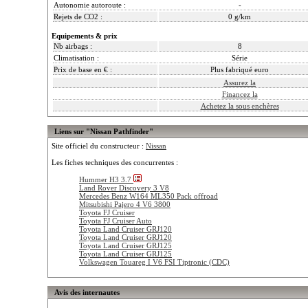
Autonomie autoroute :
-
Rejets de CO2 :
0 g/km
Equipements & prix
Nb airbags :
8
Climatisation :
Série
Prix de base en € :
Plus fabriqué euro
Assurez la
Financez la
Achetez la sous enchères
Liens sur "Nissan Pathfinder"
Site officiel du constructeur :
Nissan
Les fiches techniques des concurrentes :
Hummer H3 3.7
Land Rover Discovery 3 V8
Mercedes Benz W164 ML350 Pack offroad
Mitsubishi Pajero 4 V6 3800
Toyota FJ Cruiser
Toyota FJ Cruiser Auto
Toyota Land Cruiser GRJ120
Toyota Land Cruiser GRJ120
Toyota Land Cruiser GRJ125
Toyota Land Cruiser GRJ125
Volkswagen Touareg I V6 FSI Tiptronic (CDC)
Avis des internautes