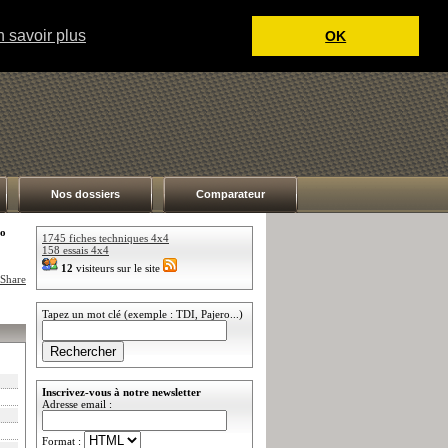
 savoir plus
OK
Nos dossiers
Comparateur
to
1745 fiches techniques 4x4
158 essais 4x4
12
visiteurs sur le site
Tapez un mot clé (exemple : TDI, Pajero...)
Inscrivez-vous à notre newsletter
Adresse email :
Format :