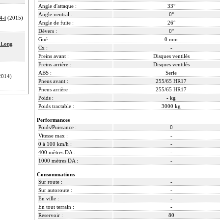
Angle d'attaque :
33°
Angle ventral :
0°
4-i
(2015)
Angle de fuite :
26°
Dévers :
0°
Gué :
0 mm
l Long
Cx :
-
Freins avant :
Disques ventilés
Freins arrière :
Disques ventilés
ABS :
Serie
2014)
Pneus avant :
255/65 HR17
Pneus arrière :
255/65 HR17
Poids :
- kg
Poids tractable :
3000 kg
Performances
Poids/Puissance :
0
Vitesse max :
-
0 à 100 km/h :
-
400 mètres DA :
-
1000 mètres DA :
-
Consommations
Sur route :
-
Sur autoroute :
-
En ville :
-
En tout terrain :
-
Reservoir :
80