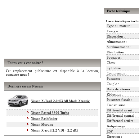
Fiche technique
Caractéristiques tech
Type du moteur :
Energie :
Disposition :
Alimentation :
Suralimentation :
Distribution :
Soupapes :
Faites vous connaitre !
Côtes :
Cylindrée :
Cet emplacement publicitaire est disponible à la location,
Compression :
contactez nous !
Puissance :
Couple :
Derniers essais Nissan
Boite de vitesses :
Réduction :
Puissance fiscale :
Nissan X-Trail 2.0dCi All Mode Xtronic
Transmission :
Différentiel avant :
Nissan Patrol 3300 Turbo
Différentiel central :
Nissan Pathfinder
Différentiel arrière :
Nissan Murano
Antipatinage :
Nissan X-trail 2.2 VDI - 2.2 dCi
ESP :
Direction :