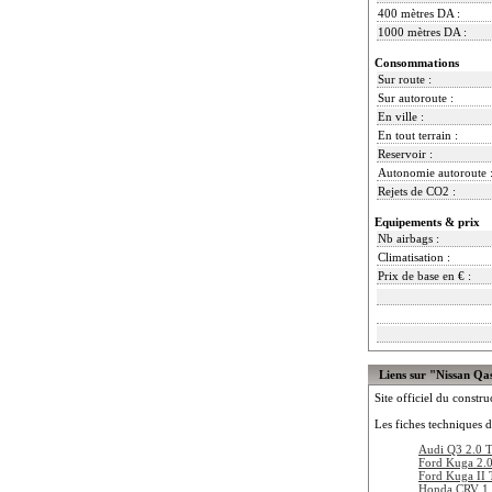
400 mètres DA :
1000 mètres DA :
Consommations
Sur route :
Sur autoroute :
En ville :
En tout terrain :
Reservoir :
Autonomie autoroute 
Rejets de CO2 :
Equipements & prix
Nb airbags :
Climatisation :
Prix de base en € :
Liens sur "Nissan Qa
Site officiel du constru
Les fiches techniques d
Audi Q3 2.0 
Ford Kuga 2.
Ford Kuga II
Honda CRV 1