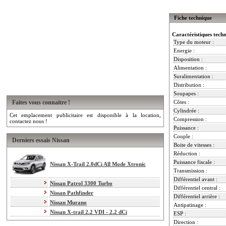
Fiche technique
Caractéristiques tech
Type du moteur :
Energie :
Disposition :
Alimentation :
Suralimentation :
Distribution :
Soupapes :
Faites vous connaitre !
Côtes :
Cylindrée :
Cet emplacement publicitaire est disponible à la location,
Compression :
contactez nous !
Puissance :
Couple :
Derniers essais Nissan
Boite de vitesses :
Réduction :
Puissance fiscale :
Nissan X-Trail 2.0dCi All Mode Xtronic
Transmission :
Différentiel avant :
Nissan Patrol 3300 Turbo
Différentiel central :
Nissan Pathfinder
Différentiel arrière :
Nissan Murano
Antipatinage :
Nissan X-trail 2.2 VDI - 2.2 dCi
ESP :
Direction :