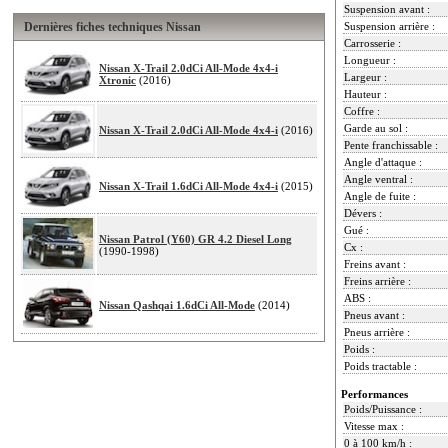
Suspension avant :
Dernières fiches techniques Nissan
Suspension arrière :
Carrosserie :
Longueur :
Nissan X-Trail 2.0dCi All-Mode 4x4-i
Largeur :
Xtronic
(2016)
Hauteur :
Coffre :
Garde au sol :
Nissan X-Trail 2.0dCi All-Mode 4x4-i
(2016)
Pente franchissable :
Angle d'attaque :
Angle ventral :
Nissan X-Trail 1.6dCi All-Mode 4x4-i
(2015)
Angle de fuite :
Dévers :
Gué :
Nissan Patrol (Y60) GR 4.2 Diesel Long
Cx :
(1990-1998)
Freins avant :
Freins arrière :
ABS :
Nissan Qashqai 1.6dCi All-Mode
(2014)
Pneus avant :
Pneus arrière :
Poids :
Poids tractable :
Performances
Poids/Puissance :
Vitesse max :
0 à 100 km/h :