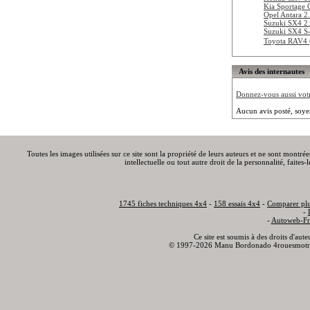
Kia Sportage 
Opel Antara 
Suzuki SX4 2
Suzuki SX4 S-
Toyota RAV4 
Avis des internautes
Donnez-vous aussi votre
Aucun avis posté, soye
Toutes les images utilisées sur ce site sont la propriété de leurs auteurs et ne sont montré
intellectuelle ou tout autre droit de la personnalité, faite
1745 fiches techniques 4x4
-
158 essais 4x4
-
Comparer plu
-
-
Autoweb-Fr
Ce site est soumis à des droits d'aut
© 1997-2026 Manu Bordonado 4rouesmotr