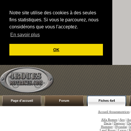
Notre site utilise des cookies à des seules
fins statistiques. Si vous le parcourez, nous
considérons que vous l'acceptez.
En savoir plus
OK
Page d'accueil
Forum
Fiches 4x4
Accueil 4rouesmotrices
Alfa Romeo
|
Aro
|
Au
Dacia
|
Daewoo
|
Da
Hummer
|
Hyundai
|
I
Land Rover
|
Lexus
|
M