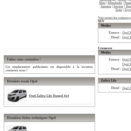
Mini
|
Mitsubishi
|
Niss
Santana
|
Saviem
|
Sba
Tesla
|
Toyo
Voir toutes les voitures 
SUV
Mokka
Essence :
Opel 
Diesel :
Opel 
Crossover
Mokka
Faites vous connaitre !
Essence :
Opel 
Opel 
Cet emplacement publicitaire est disponible à la location,
Diesel :
Opel 
contactez nous !
Zafira Life
Derniers essais Opel
Diesel :
Opel Z
Opel Zafira Life Dangel 4x4
Dernières fiches techniques Opel