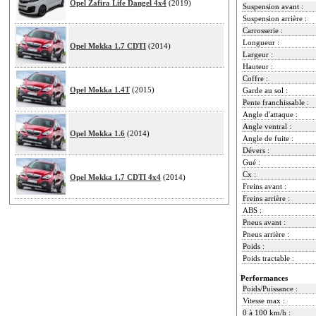
Opel Zafira Life Dangel 4x4
(2019)
Suspension avant :
Suspension arrière :
Carrosserie :
Longueur :
Opel Mokka 1.7 CDTI
(2014)
Largeur :
Hauteur :
Coffre :
Opel Mokka 1.4T
(2015)
Garde au sol :
Pente franchissable :
Angle d'attaque :
Angle ventral :
Opel Mokka 1.6
(2014)
Angle de fuite :
Dévers :
Gué :
Cx :
Opel Mokka 1.7 CDTI 4x4
(2014)
Freins avant :
Freins arrière :
ABS :
Pneus avant :
Pneus arrière :
Poids :
Poids tractable :
Performances
Poids/Puissance :
Vitesse max :
0 à 100 km/h :