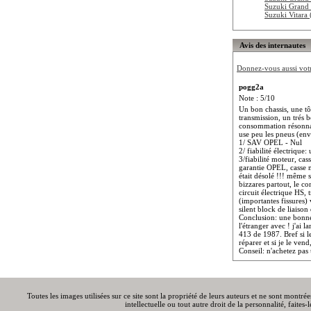
Suzuki Grand 
Suzuki Vitara
Avis des internautes
Donnez-vous aussi votre
pogg2a
Note : 5/10
Un bon chassis, une tôl
transmission, un trés 
consommation résonnab
use peu les pneus (en
1/ SAV OPEL - Nul
2/ fiabilité électriqu
3/fiabilité moteur, cas
garantie OPEL, casse m
était désolé !!! même s
bizzares partout, le c
circuit électrique HS, 
(importantes fissures) 
silent block de liaiso
Conclusion: une bonne v
l'étranger avec ! j'ai
413 de 1987. Bref si le
réparer et si je le ven
Conseil: n'achetez pa
Toutes les images utilisées sur ce site sont la propriété de leurs auteurs et ne sont montré
intellectuelle ou tout autre droit de la personnalité, faite