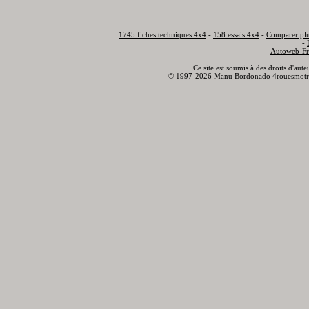
1745 fiches techniques 4x4
-
158 essais 4x4
-
Comparer plu
-
-
Autoweb-Fr
Ce site est soumis à des droits d'aut
© 1997-2026 Manu Bordonado 4rouesmotr