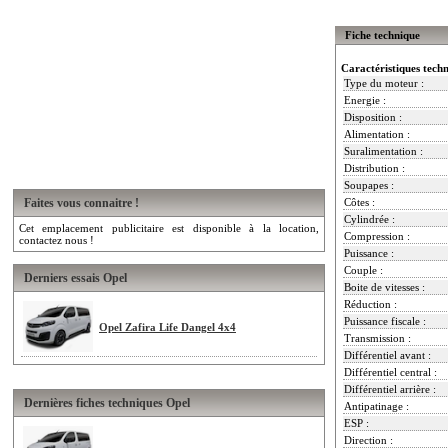
Fiche technique
Caractéristiques tech
Type du moteur :
Energie :
Disposition :
Alimentation :
Suralimentation :
Distribution :
Soupapes :
Faites vous connaitre !
Côtes :
Cylindrée :
Cet emplacement publicitaire est disponible à la location,
Compression :
contactez nous !
Puissance :
Couple :
Derniers essais Opel
Boite de vitesses :
Réduction :
Puissance fiscale :
Opel Zafira Life Dangel 4x4
Transmission :
Différentiel avant :
Différentiel central :
Différentiel arrière :
Dernières fiches techniques Opel
Antipatinage :
ESP :
Direction :