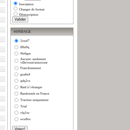
Inscription
Changer de format
Désinscription
SONDAGE
2ousf7
68is9q
9fe6gm
Aucune: seulement
ville/route/autoroute
Franchissement
gua6a4
qdq2vs
Raid à l étranger
Randonnée en France
Traction uniquement
Trial
vlq1iw
wcu8os