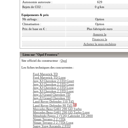
Autonomie autoroute :
629
Rejets de CO2 :
0 g/km
Equipements & prix
Nb airbags :
Option
Climatisation :
Option
Prix de base en € :
Plus fabriquée euro
Assurez la
Financez la
Achetez la sous enchères
Liens sur "Opel Frontera"
Site officiel du constructeur :
Opel
Les fiches techniques des concurrentes :
Ford Maverick TD
Ford Maverick TD Long
Jeep XJ Cherokee 2.5TD Court
Jeep XJ Cherokee 2.5TD Court
Jeep XJ Cherokee 2.5TD Long
Jeep XJ Cherokee 2.5TD Long
Jeep ZJ Grand Cherokee TD
Jeep ZJ Grand Cherokee TD
Land Rover Defender 110 Td5
Land Rover Defender 90 Td5
Mercedes Benz G461 290 GD Turbo
Mercedes Benz G461 290 GD Turbo Long
Mitsubishi Pajero 2 (V26) Cabriolet TD 2800
Nissan Terrano 2 2.7TDi
Nissan Terrano 2 2.7TDi Long
Ssang Yong Korando 2.9TD