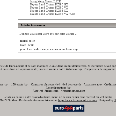
Ssang Yong Musso 2.9TD
Toyota Land Cruiser KZJ90 GX
Toyota Land Cruiser KZJ90 VX
Toyota Land Cruiser KZJ95 GX
Toyota Land Cruiser KZJ95 VX-VXE
Avis des internautes
Donnez-vous aussi votre avis sur cette voiture ...
muriel soler
Note : 5/10
pour 1 vehicule diesel,elle consomme beaucoup
priété de leurs auteurs et ne sont montrées ici que dans un but désintéressé. Si leur usage devait c
out autre droit de la personnalité, faites-le savoir à notre Webmaster qui s'empressera de supprimer 
ues 4x4
-
158 essais 4x4
-
Comparer plusieurs 4x4
-
4x4 des records
-
Assurance auto
-
Crédit au
-
Les préparations 4x4
-
Autoweb-France.com
-
4rouesmotrices.com
Ce site est soumis à des droits d'auteurs, merci de ne rien copier sans l'accord du webmaster
97-2026 Manu Bordonado 4rouesmotrices.com
https://www.4rouesmotrices.com
. Designed by
T