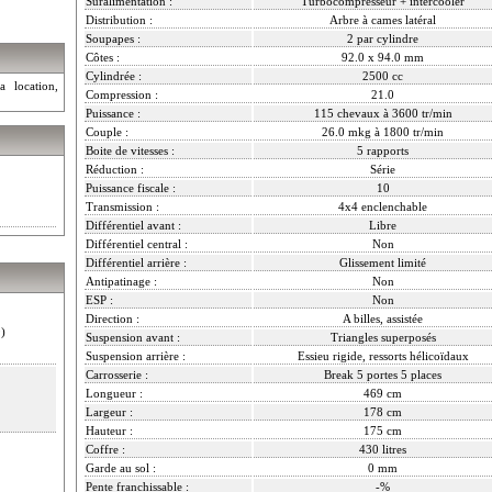
Suralimentation :
Turbocompresseur + intercooler
Distribution :
Arbre à cames latéral
Soupapes :
2 par cylindre
Côtes :
92.0 x 94.0 mm
Cylindrée :
2500 cc
a location,
Compression :
21.0
Puissance :
115 chevaux à 3600 tr/min
Couple :
26.0 mkg à 1800 tr/min
Boite de vitesses :
5 rapports
Réduction :
Série
Puissance fiscale :
10
Transmission :
4x4 enclenchable
Différentiel avant :
Libre
Différentiel central :
Non
Différentiel arrière :
Glissement limité
Antipatinage :
Non
ESP :
Non
Direction :
A billes, assistée
)
Suspension avant :
Triangles superposés
Suspension arrière :
Essieu rigide, ressorts hélicoïdaux
Carrosserie :
Break 5 portes 5 places
Longueur :
469 cm
Largeur :
178 cm
Hauteur :
175 cm
Coffre :
430 litres
Garde au sol :
0 mm
Pente franchissable :
-%