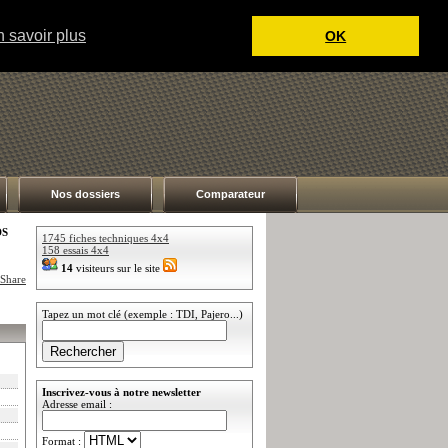
 savoir plus
OK
Nos dossiers
Comparateur
DS
1745 fiches techniques 4x4
158 essais 4x4
14
visiteurs sur le site
Tapez un mot clé (exemple : TDI, Pajero...)
Inscrivez-vous à notre newsletter
Adresse email :
Format :