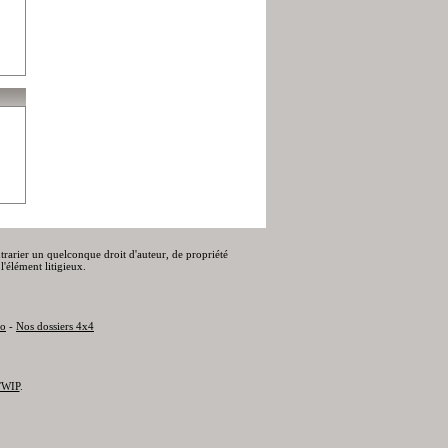
ontrarier un quelconque droit d'auteur, de propriété
l'élément litigieux.
to
-
Nos dossiers 4x4
WIP
.