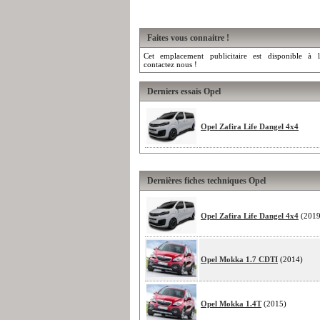
Faites vous connaitre !
Cet emplacement publicitaire est disponible à l
contactez nous !
Derniers essais Opel
Opel Zafira Life Dangel 4x4
Dernières fiches techniques Opel
Opel Zafira Life Dangel 4x4
(2019
Opel Mokka 1.7 CDTI
(2014)
Opel Mokka 1.4T
(2015)