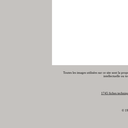
Toutes les images utilisées sur ce site sont la pro
intellectuelle ou t
1745 fiches techniq
© 19