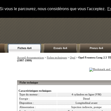
s. Si vous le parcourez, nous considérons que vous l'acceptez.
En
Fiches 4x4
Essais 4x4
Pneus 4x4
Accueil 4rouesmotrices
>
Fiches techniques
>
Opel
>
Opel Frontera Long 2.5 T
(1997-1999)
Fiche technique
Caractéristiques techniques
Type du moteur :
4 cylindres en ligne (VM)
Energie :
Diesel
Disposition :
Longitudinal avant
Alimentation :
Injection indirecte, pompe