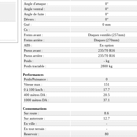
Angle d'attaque :
0°
Angle ventral :
0°
Angle de fuite :
0°
Dévers :
0°
Gué :
0 mm
Cx :
-
Freins avant :
Disques ventilés (257mm)
Freins arrière :
Disques (270mm)
ABS :
En option
Pneus avant :
235/70 R16
Pneus arrière :
235/70 R16
Poids :
- kg
Poids tractable :
2800 kg
Performances
Poids/Puissance :
0
Vitesse max :
151
0 à 100 km/h :
17.7
400 mètres DA :
20.5
1000 mètres DA :
37.1
Consommations
Sur route :
8.6
Sur autoroute :
12.7
En ville :
-
En tout terrain :
-
Reservoir :
80