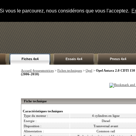
s. Si vous le parcourez, nous considérons que vous l'acceptez.
En
Fiches 4x4
Essais 4x4
Pneus 4x4
Accueil 4rouesmotrices
>
Fiches techniques
>
Opel
>
Opel Antara 2.0 CDTI 150
(2006-2010)
Fiche technique
Caractéristiques techniques
Type du moteur :
4 cylindres en ligne
Energie :
Diesel
Disposition :
Transversal avant
Alimentation :
Common rail