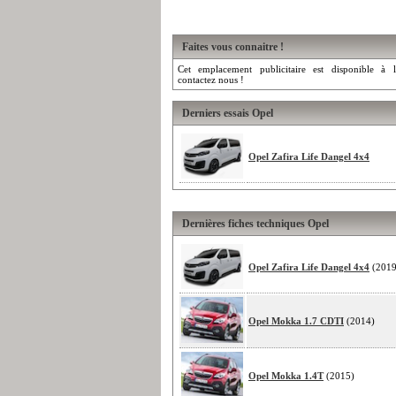
Faites vous connaitre !
Cet emplacement publicitaire est disponible à l
contactez nous !
Derniers essais Opel
Opel Zafira Life Dangel 4x4
Dernières fiches techniques Opel
Opel Zafira Life Dangel 4x4
(2019
Opel Mokka 1.7 CDTI
(2014)
Opel Mokka 1.4T
(2015)