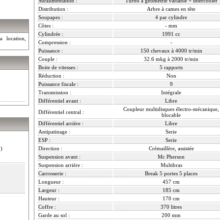
Suralimentation :
Turbo à géométrie variable + intercooler
Distribution :
Arbre à cames en tête
Soupapes :
4 par cylindre
Côtes :
- mm
Cylindrée :
1991 cc
a location,
Compression :
-
Puissance :
150 chevaux à 4000 tr/min
Couple :
32.6 mkg à 2000 tr/min
Boite de vitesses :
5 rapports
Réduction :
Non
Puissance fiscale :
9
Transmission :
Intégrale
Différentiel avant :
Libre
Coupleur multidisques électro-mécanique,
Différentiel central :
blocable
Différentiel arrière :
Libre
Antipatinage :
Serie
ESP :
Serie
)
Direction :
Crémaillère, assistée
Suspension avant :
Mc Pherson
Suspension arrière :
Multibras
Carrosserie :
Break 5 portes 5 places
Longueur :
457 cm
Largeur :
185 cm
Hauteur :
170 cm
Coffre :
370 litres
Garde au sol :
200 mm