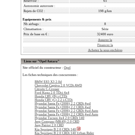
Reservoir :
65
Autonomie autoroute :
-
Rejets de CO2 :
198 g/km
Equipements & prix
Nb airbags :
8
Climatisation :
Série
Prix de base en € :
32400 euro
Assurez la
Financez la
Achetez la sous enchères
Liens sur "Opel Antara"
Site officiel du constructeur :
Opel
Les fiches techniques des concurrentes :
BMW E83 X3 2.0d
Chevrolet Captiva 2.0 VCDi AWD
Citroën C-Crosser
Ford Kuga 2.0 TDci 4x4
Honda CRV (B) i-CTDi
Honda CRV (C) 2.2 i-CTDi
Hyundai Santa Fe (2006) 2.2 CRDi 4wd
Hyundai Santa Fe (2006) 2.2 CRDi 4wd
Hyundai Santa Fe (2006) 2.2 CRDi 4wd Auto
Hyundai Santa Fe (2006) 2.2 CRDi 4wd Auto
Hyundai Tucson 4x4 2.0 CRDi 140
Jeep Compass (MK49) 2.0 CRD
Jeep Patriot 2.0 CRD
Kia Sportage B 2.0 CRDi 140
Kia Sportage B 2.0 CRDi 140 Urban Rider