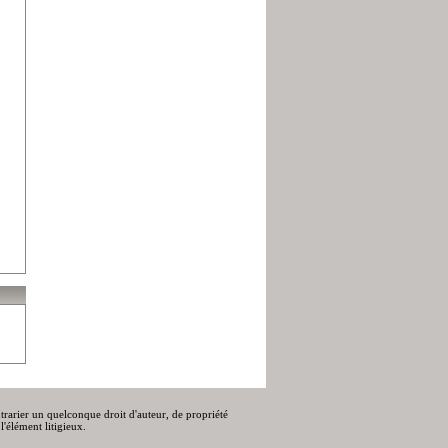
ontrarier un quelconque droit d'auteur, de propriété
l'élément litigieux.