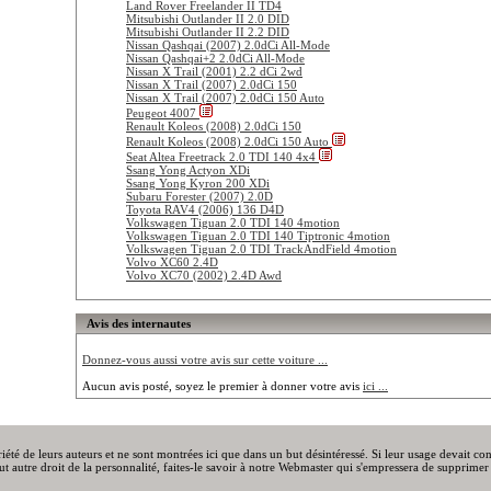
Land Rover Freelander II TD4
Mitsubishi Outlander II 2.0 DID
Mitsubishi Outlander II 2.2 DID
Nissan Qashqai (2007) 2.0dCi All-Mode
Nissan Qashqai+2 2.0dCi All-Mode
Nissan X Trail (2001) 2.2 dCi 2wd
Nissan X Trail (2007) 2.0dCi 150
Nissan X Trail (2007) 2.0dCi 150 Auto
Peugeot 4007
Renault Koleos (2008) 2.0dCi 150
Renault Koleos (2008) 2.0dCi 150 Auto
Seat Altea Freetrack 2.0 TDI 140 4x4
Ssang Yong Actyon XDi
Ssang Yong Kyron 200 XDi
Subaru Forester (2007) 2.0D
Toyota RAV4 (2006) 136 D4D
Volkswagen Tiguan 2.0 TDI 140 4motion
Volkswagen Tiguan 2.0 TDI 140 Tiptronic 4motion
Volkswagen Tiguan 2.0 TDI TrackAndField 4motion
Volvo XC60 2.4D
Volvo XC70 (2002) 2.4D Awd
Avis des internautes
Donnez-vous aussi votre avis sur cette voiture ...
Aucun avis posté, soyez le premier à donner votre avis
ici ...
priété de leurs auteurs et ne sont montrées ici que dans un but désintéressé. Si leur usage devait c
out autre droit de la personnalité, faites-le savoir à notre Webmaster qui s'empressera de supprimer 