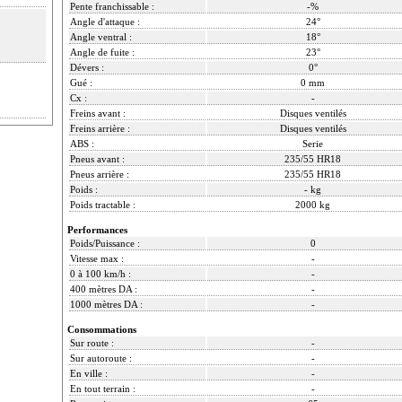
Pente franchissable :
-%
Angle d'attaque :
24°
Angle ventral :
18°
Angle de fuite :
23°
Dévers :
0°
Gué :
0 mm
Cx :
-
Freins avant :
Disques ventilés
Freins arrière :
Disques ventilés
ABS :
Serie
Pneus avant :
235/55 HR18
Pneus arrière :
235/55 HR18
Poids :
- kg
Poids tractable :
2000 kg
Performances
Poids/Puissance :
0
Vitesse max :
-
0 à 100 km/h :
-
400 mètres DA :
-
1000 mètres DA :
-
Consommations
Sur route :
-
Sur autoroute :
-
En ville :
-
En tout terrain :
-