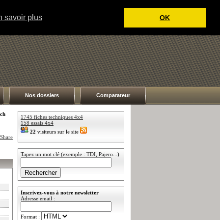
 savoir plus
OK
Nos dossiers
Comparateur
 ch
1745 fiches techniques 4x4
158 essais 4x4
22
visiteurs sur le site
Tapez un mot clé (exemple : TDI, Pajero...)
Inscrivez-vous à notre newsletter
Adresse email :
Format :