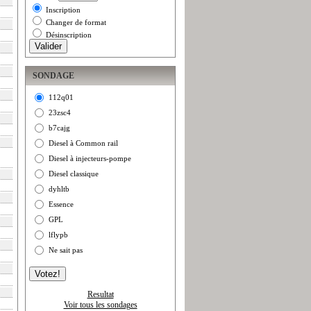
Inscription
Changer de format
Désinscription
SONDAGE
112q01
23zsc4
b7cajg
Diesel à Common rail
Diesel à injecteurs-pompe
Diesel classique
dyhltb
Essence
GPL
lflypb
Ne sait pas
Resultat
Voir tous les sondages