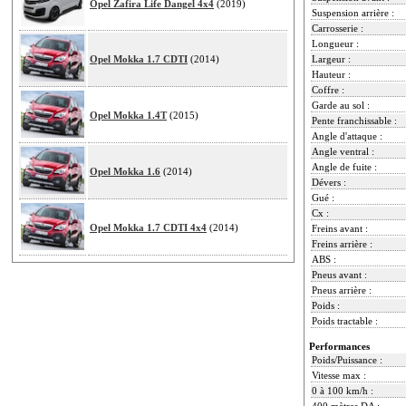
Opel Zafira Life Dangel 4x4
(2019)
Suspension arrière :
Carrosserie :
Longueur :
Opel Mokka 1.7 CDTI
(2014)
Largeur :
Hauteur :
Coffre :
Garde au sol :
Opel Mokka 1.4T
(2015)
Pente franchissable :
Angle d'attaque :
Angle ventral :
Angle de fuite :
Opel Mokka 1.6
(2014)
Dévers :
Gué :
Cx :
Opel Mokka 1.7 CDTI 4x4
(2014)
Freins avant :
Freins arrière :
ABS :
Pneus avant :
Pneus arrière :
Poids :
Poids tractable :
Performances
Poids/Puissance :
Vitesse max :
0 à 100 km/h :
400 mètres DA :