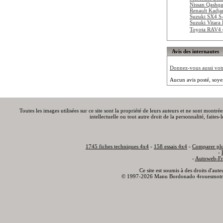
Nissan Qashqa
Renault Kadja
Suzuki SX4 S-
Suzuki Vitara
Toyota RAV4 
Avis des internautes
Donnez-vous aussi votre
Aucun avis posté, soye
Toutes les images utilisées sur ce site sont la propriété de leurs auteurs et ne sont montré
intellectuelle ou tout autre droit de la personnalité, faite
1745 fiches techniques 4x4
-
158 essais 4x4
-
Comparer plu
-
-
Autoweb-Fr
Ce site est soumis à des droits d'aut
© 1997-2026 Manu Bordonado 4rouesmotr