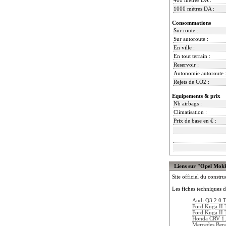
1000 mètres DA :
Consommations
Sur route :
Sur autoroute :
En ville :
En tout terrain :
Reservoir :
Autonomie autoroute 
Rejets de CO2 :
Equipements & prix
Nb airbags :
Climatisation :
Prix de base en € :
Liens sur "Opel Mok
Site officiel du constru
Les fiches techniques d
Audi Q3 2.0 
Ford Kuga II
Ford Kuga II
Honda CRV 1
Mercedes Be