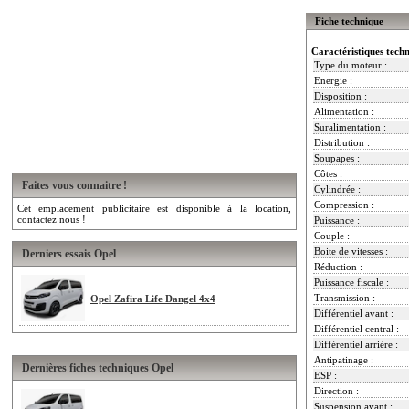
Fiche technique
Caractéristiques tech
Type du moteur :
Energie :
Disposition :
Alimentation :
Suralimentation :
Distribution :
Soupapes :
Côtes :
Faites vous connaitre !
Cylindrée :
Compression :
Cet emplacement publicitaire est disponible à la location,
contactez nous !
Puissance :
Couple :
Boite de vitesses :
Derniers essais Opel
Réduction :
Puissance fiscale :
Transmission :
Opel Zafira Life Dangel 4x4
Différentiel avant :
Différentiel central :
Différentiel arrière :
Antipatinage :
Dernières fiches techniques Opel
ESP :
Direction :
Suspension avant :