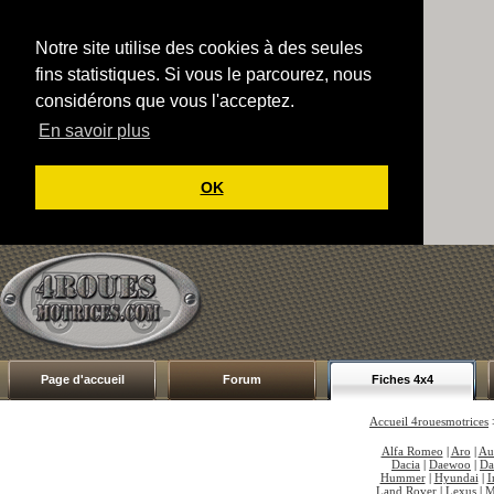
Notre site utilise des cookies à des seules
fins statistiques. Si vous le parcourez, nous
considérons que vous l'acceptez.
En savoir plus
OK
Page d'accueil
Forum
Fiches 4x4
Accueil 4rouesmotrices
Alfa Romeo
|
Aro
|
Au
Dacia
|
Daewoo
|
Da
Hummer
|
Hyundai
|
I
Land Rover
|
Lexus
|
M