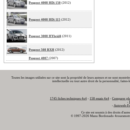
Peugeot 4008 HDi 150
(2012)
Peugeot 4008 HDi 115
(2012)
Peugeot 3008 HYbrid4
(2011)
Peugeot 508 RXH
(2012)
Peugeot 4007
(2007)
Toutes les images utilisées sur ce site sont la propriété de leurs auteurs et ne sont montré
intellectuelle ou tout autre droit de la personnalité, faite
1745 fiches techniques 4x4
-
158 essais 4x4
-
Comparer plu
-
-
Autoweb-Fr
Ce site est soumis à des droits d'aut
© 1997-2026 Manu Bordonado 4rouesmotr