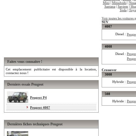
Mini
|
Mitsubishi
|
Niss
Santana
|
Saviem
|
Sba
Tesla
|
Toyo
Voir toutes les voitures
SUV
4007
Diesel :
Peuge
4008
Diesel :
Peuge
Peuge
Faites vous connaitre !
Cet emplacement publicitaire est disponible à la location,
Crossover
contactez nous !
3008
Hybride :
Peuge
Derniers essais Peugeot
508
Peugeot P4
Hybride :
Peuge
Peugeot 4007
Dernières fiches techniques Peugeot