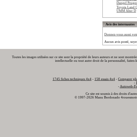
Dangel Peuge
Toyota Land 
UMM Alter D
Avis des internautes
Donnez-vous aussi votre
Aucun avis posté, soye
Toutes les images utilisées sur ce site sont la propriété de leurs auteurs et ne sont montré
intellectuelle ou tout autre droit de la personnalité, faite
1745 fiches techniques 4x4
-
158 essais 4x4
-
Comparer plu
-
-
Autoweb-Fr
Ce site est soumis à des droits d'aut
© 1997-2026 Manu Bordonado 4rouesmotr