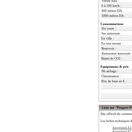
Vitesse max :
0 à 100 km/h :
400 mètres DA :
1000 mètres DA :
Consommations
Sur route :
Sur autoroute :
En ville :
En tout terrain :
Reservoir :
Autonomie autoroute 
Rejets de CO2 :
Equipements & prix
Nb airbags :
Climatisation :
Prix de base en € :
Liens sur "Peugeot P
Site officiel du constru
Les fiches techniques d
Auverland A2 
Auverland A2