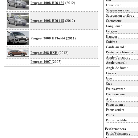
Peugeot 4008 HDi 150
(2012)
Direction :
Suspension avant :
Suspension arrière :
Peugeot 4008 HDi 115
(2012)
Carrosserie :
Longueur :
Largeur :
Hauteur :
Peugeot 3008 HYbrid4
(2011)
Coffre :
Garde au sol :
Pente franchissable :
Peugeot 508 RXH
(2012)
Angle d'attaque :
Peugeot 4007
(2007)
Angle ventral :
Angle de fuite :
Dévers :
Gué :
Cx :
Freins avant :
Freins arrière :
ABS :
Pneus avant :
Pneus arrière :
Poids :
Poids tractable :
Performances
Poids/Puissance :