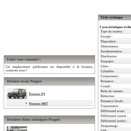
Fiche technique
Caractéristiques tech
Type du moteur :
Energie :
Disposition :
Alimentation :
Suralimentation :
Distribution :
Faites vous connaitre !
Soupapes :
Côtes :
Cet emplacement publicitaire est disponible à la location,
contactez nous !
Cylindrée :
Compression :
Derniers essais Peugeot
Puissance :
Couple :
Boite de vitesses :
Peugeot P4
Réduction :
Puissance fiscale :
Peugeot 4007
Transmission :
Différentiel avant :
Différentiel central :
Dernières fiches techniques Peugeot
Différentiel arrière :
Antipatinage :
ESP :