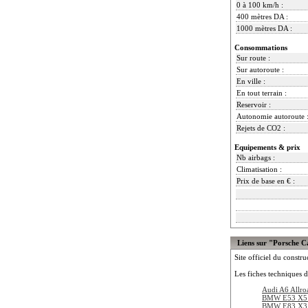
0 à 100 km/h :
400 mètres DA :
1000 mètres DA :
Consommations
Sur route :
Sur autoroute :
En ville :
En tout terrain :
Reservoir :
Autonomie autoroute 
Rejets de CO2 :
Equipements & prix
Nb airbags :
Climatisation :
Prix de base en € :
Liens sur "Porsche C
Site officiel du constru
Les fiches techniques d
Audi A6 Allro
BMW E53 X5 
BMW E83 X3 