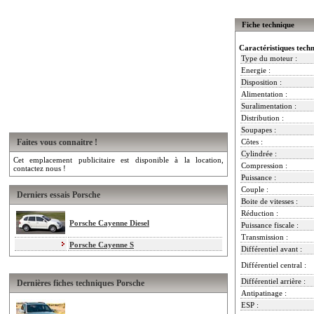
Fiche technique
Caractéristiques tech
Type du moteur :
Energie :
Disposition :
Alimentation :
Suralimentation :
Distribution :
Soupapes :
Faites vous connaitre !
Côtes :
Cylindrée :
Cet emplacement publicitaire est disponible à la location,
Compression :
contactez nous !
Puissance :
Couple :
Derniers essais Porsche
Boite de vitesses :
Réduction :
Porsche Cayenne Diesel
Puissance fiscale :
Transmission :
Porsche Cayenne S
Différentiel avant :
Différentiel central :
Différentiel arrière :
Dernières fiches techniques Porsche
Antipatinage :
ESP :