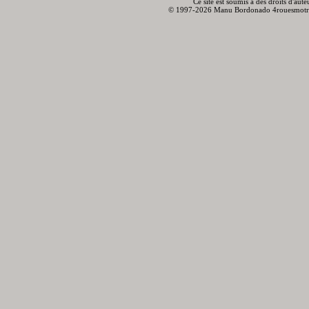
Ce site est soumis à des droits d'aut
© 1997-2026 Manu Bordonado 4rouesmotr