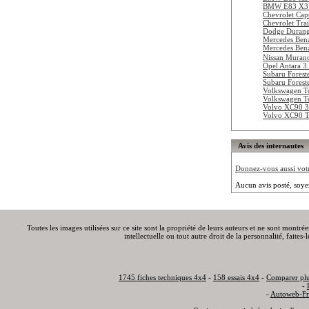
BMW E83 X3 
Chevrolet Cap
Chevrolet Trai
Dodge Durang
Mercedes Be
Mercedes Be
Nissan Mura
Opel Antara 3
Subaru Forest
Subaru Forest
Volkswagen To
Volkswagen To
Volvo XC90 3
Volvo XC90 
Avis des internautes
Donnez-vous aussi votre
Aucun avis posté, soye
Toutes les images utilisées sur ce site sont la propriété de leurs auteurs et ne sont montré
intellectuelle ou tout autre droit de la personnalité, faite
1745 fiches techniques 4x4
-
158 essais 4x4
-
Comparer plu
-
-
Autoweb-Fr