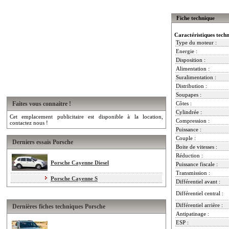
Fiche technique
Caractéristiques tech
Type du moteur :
Energie :
Disposition :
Alimentation :
Suralimentation :
Distribution :
Soupapes :
Faites vous connaitre !
Côtes :
Cylindrée :
Cet emplacement publicitaire est disponible à la location,
Compression :
contactez nous !
Puissance :
Couple :
Derniers essais Porsche
Boite de vitesses :
Réduction :
Porsche Cayenne Diesel
Puissance fiscale :
Transmission :
Porsche Cayenne S
Différentiel avant :
Différentiel central :
Différentiel arrière :
Dernières fiches techniques Porsche
Antipatinage :
ESP :