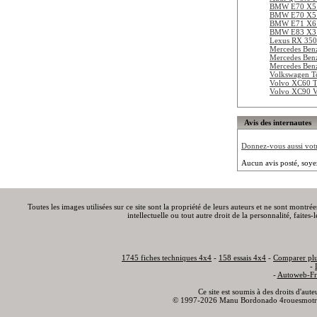
BMW E70 X5 
BMW E70 X5 
BMW E71 X6 
BMW E83 X3 
Lexus RX 350
Mercedes Be
Mercedes Be
Mercedes Be
Volkswagen To
Volvo XC60 
Volvo XC90 
Avis des internautes
Donnez-vous aussi votre
Aucun avis posté, soye
Toutes les images utilisées sur ce site sont la propriété de leurs auteurs et ne sont montré
intellectuelle ou tout autre droit de la personnalité, faite
1745 fiches techniques 4x4
-
158 essais 4x4
-
Comparer plu
-
-
Autoweb-Fr
Ce site est soumis à des droits d'aut
© 1997-2026 Manu Bordonado 4rouesmotr