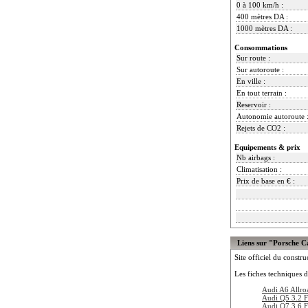
0 à 100 km/h :
400 mètres DA :
1000 mètres DA :
Consommations
Sur route :
Sur autoroute :
En ville :
En tout terrain :
Reservoir :
Autonomie autoroute 
Rejets de CO2 :
Equipements & prix
Nb airbags :
Climatisation :
Prix de base en € :
Liens sur "Porsche C
Site officiel du constru
Les fiches techniques d
Audi A6 Allro
Audi Q5 3.2 F
Audi Q7 3.6 F