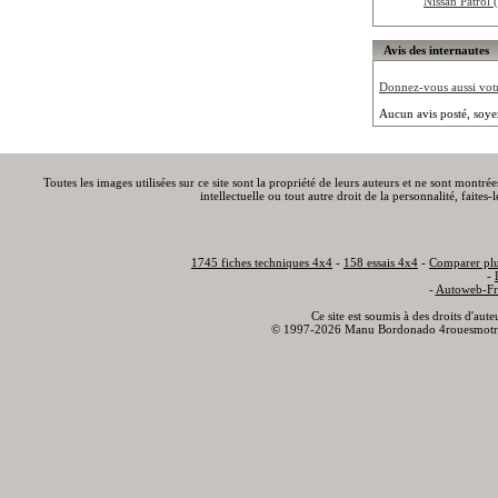
Nissan Patrol
Avis des internautes
Donnez-vous aussi votre
Aucun avis posté, soye
Toutes les images utilisées sur ce site sont la propriété de leurs auteurs et ne sont montré
intellectuelle ou tout autre droit de la personnalité, faite
1745 fiches techniques 4x4
-
158 essais 4x4
-
Comparer plu
-
-
Autoweb-Fr
Ce site est soumis à des droits d'aut
© 1997-2026 Manu Bordonado 4rouesmotr