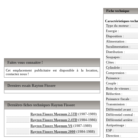
Fiche technique
Caractéristiques tech
Type du moteur :
Energie :
Disposition :
Alimentation :
Suralimentation :
Distribution :
Soupapes :
Faites vous connaitre !
Côtes :
Cylindrée :
Cet emplacement publicitaire est disponible à la location,
Compression :
contactez nous !
Puissance :
Couple :
Derniers essais Rayton Fissore
Boite de vitesses :
Réduction :
Puissance fiscale :
Transmission :
Dernières fiches techniques Rayton Fissore
Différentiel avant :
Rayton Fissore Magnum 2.5TD
(1987-1989)
Différentiel central :
Rayton Fissore Magnum 2.4TD
(1984-1986)
Différentiel arrière :
Antipatinage :
Rayton Fissore Magnum V6
(1987-1989)
ESP :
Rayton Fissore Magnum 2000
(1984-1988)
Direction :