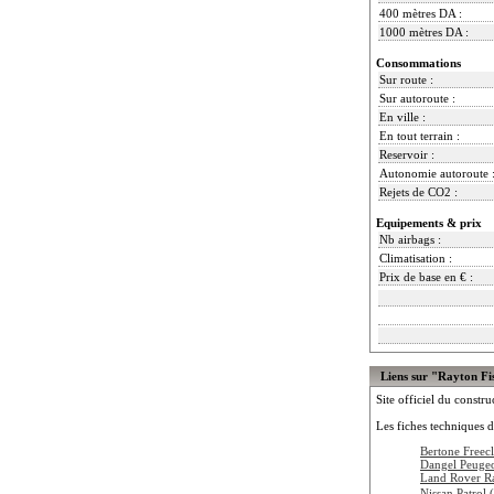
400 mètres DA :
1000 mètres DA :
Consommations
Sur route :
Sur autoroute :
En ville :
En tout terrain :
Reservoir :
Autonomie autoroute 
Rejets de CO2 :
Equipements & prix
Nb airbags :
Climatisation :
Prix de base en € :
Liens sur "Rayton F
Site officiel du constru
Les fiches techniques d
Bertone Freec
Dangel Peuge
Land Rover R
Nissan Patrol