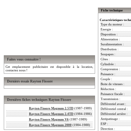
Fiche technique
Caractéristiques tech
Type du moteur :
Energie :
Disposition :
Alimentation :
Suralimentation :
Distribution :
Soupapes :
Faites vous connaitre !
Côtes :
Cylindrée :
Cet emplacement publicitaire est disponible à la location,
Compression :
contactez nous !
Puissance :
Couple :
Derniers essais Rayton Fissore
Boite de vitesses :
Réduction :
Puissance fiscale :
Transmission :
Dernières fiches techniques Rayton Fissore
Différentiel avant :
Rayton Fissore Magnum 2.5TD
(1987-1989)
Différentiel central :
Rayton Fissore Magnum 2.4TD
(1984-1986)
Différentiel arrière :
Antipatinage :
Rayton Fissore Magnum V6
(1987-1989)
ESP :
Rayton Fissore Magnum 2000
(1984-1988)
Direction :