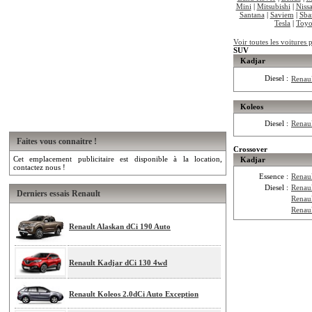
Mini
|
Mitsubishi
|
Niss
Santana
|
Saviem
|
Sba
Tesla
|
Toyo
Voir toutes les voitures 
SUV
Kadjar
Diesel :
Renau
Koleos
Diesel :
Renau
Faites vous connaitre !
Crossover
Cet emplacement publicitaire est disponible à la location,
Kadjar
contactez nous !
Essence :
Renau
Diesel :
Renau
Derniers essais Renault
Renau
Renau
Renault Alaskan dCi 190 Auto
Renault Kadjar dCi 130 4wd
Renault Koleos 2.0dCi Auto Exception