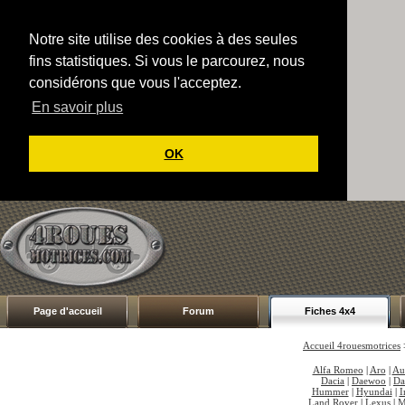
Notre site utilise des cookies à des seules
fins statistiques. Si vous le parcourez, nous
considérons que vous l'acceptez.
En savoir plus
OK
Page d'accueil
Forum
Fiches 4x4
Accueil 4rouesmotrices
Alfa Romeo
|
Aro
|
Au
Dacia
|
Daewoo
|
Da
Hummer
|
Hyundai
|
I
Land Rover
|
Lexus
|
M