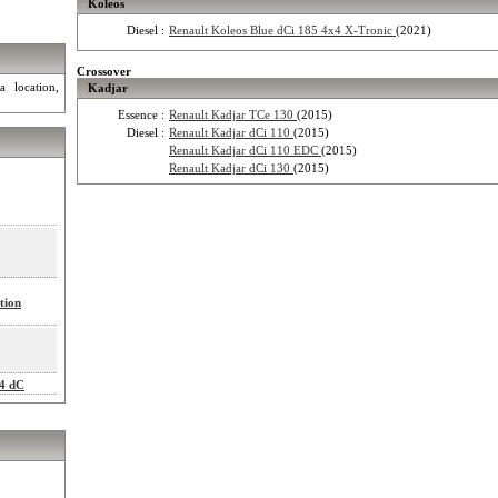
Koleos
Diesel :
Renault Koleos Blue dCi 185 4x4 X-Tronic
(2021)
Crossover
a location,
Kadjar
Essence :
Renault Kadjar TCe 130
(2015)
Diesel :
Renault Kadjar dCi 110
(2015)
Renault Kadjar dCi 110 EDC
(2015)
Renault Kadjar dCi 130
(2015)
tion
X4 dC