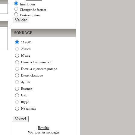
Inscription
Changer de format
Désinscription
SONDAGE
112q01
23zsc4
b7cajg
Diesel à Common rail
Diesel à injecteurs-pompe
Diesel classique
dyhltb
Essence
GPL
lflypb
Ne sait pas
Resultat
Voir tous les sondages