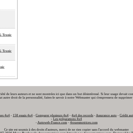
X-Tronic
X-Tronic
nic
priété de leurs auteurs et ne sont montrées ici que dans un but désintéressé. Si leur usage devait c
out autre droit de la personnalité, faites-le savoir à notre Webmaster qui s'empressera de supprimer 
ues 4x4
-
158 essais 4x4
-
Comparer plusieurs 4x4
-
4x4 des records
-
Assurance auto
-
Crédit au
-
Les préparations 4x4
-
Autoweb-France.com
-
4rouesmotrices.com
Ce site est soumis à des droits d'auteurs, merci de ne rien copier sans l'accord du webmaster
97-2026 Manu Bordonado 4rouesmotrices.com
https://www.4rouesmotrices.com
. Designed by
T