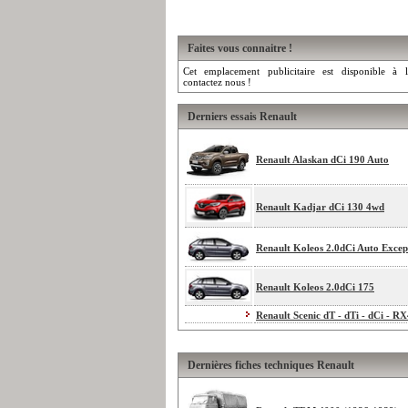
Faites vous connaitre !
Cet emplacement publicitaire est disponible à l
contactez nous !
Derniers essais Renault
Renault Alaskan dCi 190 Auto
Renault Kadjar dCi 130 4wd
Renault Koleos 2.0dCi Auto Excep
Renault Koleos 2.0dCi 175
Renault Scenic dT - dTi - dCi - R
Dernières fiches techniques Renault