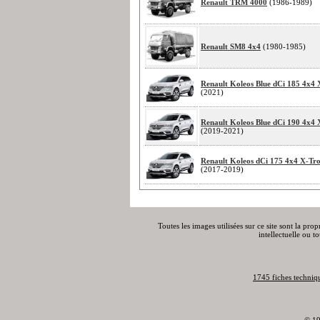
Renault TRM 4000
(1986-1989)
Renault SM8 4x4
(1980-1985)
Renault Koleos Blue dCi 185 4x4 
(2021)
Renault Koleos Blue dCi 190 4x4 
(2019-2021)
Renault Koleos dCi 175 4x4 X-Tro
(2017-2019)
Toutes les images utilisées sur ce site sont la pro
intellectuelle ou t
1745 fiches techniq
© 19