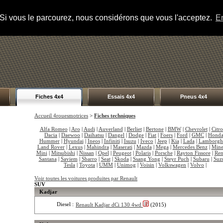
s. Si vous le parcourez, nous considérons que vous l'acceptez.
En
Fiches 4x4
Essais 4x4
Pneus 4x4
Accueil 4rouesmotrices
>
Fiches techniques
Alfa Romeo
|
Aro
|
Audi
|
Auverland
|
Berliet
|
Bertone
|
BMW
|
Chevrolet
|
Citr
Dacia
|
Daewoo
|
Daihatsu
|
Dangel
|
Dodge
|
Fiat
|
Foers
|
Ford
|
GMC
|
Hond
Hummer
|
Hyundai
|
Ineos
|
Infiniti
|
Isuzu
|
Iveco
|
Jeep
|
Kia
|
Lada
|
Lamborgh
Land Rover
|
Lexus
|
Mahindra
|
Maserati
|
Mazda
|
Mega
|
Mercedes Benz
|
Mine
Mini
|
Mitsubishi
|
Nissan
|
Opel
|
Peugeot
|
Polaris
|
Porsche
|
Rayton Fissore
|
Ren
Santana
|
Saviem
|
Sbarro
|
Seat
|
Skoda
|
Ssang Yong
|
Steyr Puch
|
Subaru
|
Suz
Tesla
|
Toyota
|
UMM
|
Unimog
|
Voisin
|
Volkswagen
|
Volvo
|
Voir toutes les voitures produites par Renault
SUV
Kadjar
Diesel :
Renault Kadjar dCi 130 4wd
(2015)