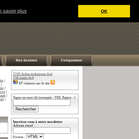
 savoir plus
OK
Nos dossiers
Comparateur
1745 fiches techniques 4x4
158 essais 4x4
oën
|
17
visiteurs sur le site
a
|
ini
|
rva
|
ault
|
Tapez un mot clé (exemple : TDI, Pajero...)
uki
|
Inscrivez-vous à notre newsletter
Adresse email :
Format :