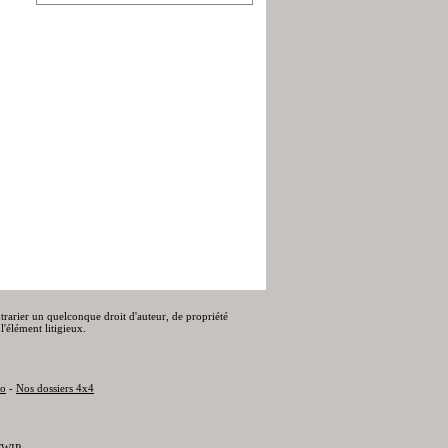
ontrarier un quelconque droit d'auteur, de propriété
l'élément litigieux.
to
-
Nos dossiers 4x4
WIP
.